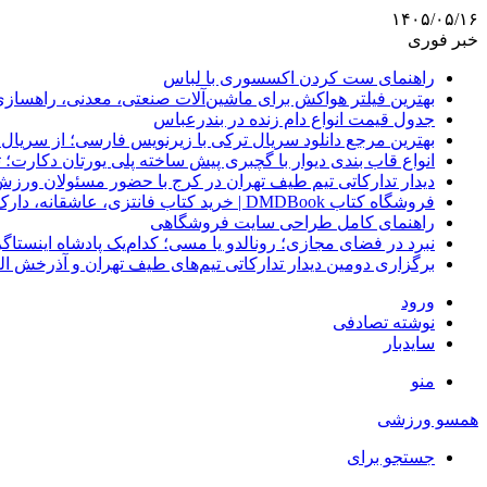
۱۴۰۵/۰۵/۱۶
خبر فوری
راهنمای ست کردن اکسسوری با لباس
بهترین فیلتر هواکش برای ماشین‌آلات صنعتی، معدنی، راهساز
جدول قیمت انواع دام زنده در بندرعباس
بهترین مرجع دانلود سریال ترکی با زیرنویس فارسی؛ از سریال
انواع قاب بندی دیوار با گچبری پیش ساخته پلی یورتان دکارت
دیدار تدارکاتی تیم طیف تهران در کرج با حضور مسئولان ورزش
فروشگاه کتاب DMDBook | خرید کتاب فانتزی، عاشقانه، دارک رومنس و رمان بدون حذفیات
راهنمای کامل طراحی سایت فروشگاهی
نبرد در فضای مجازی؛ رونالدو یا مسی؛ کدام‌یک پادشاه اینستا
برگزاری دومین دیدار تدارکاتی تیم‌های طیف تهران و آذرخش ا
ورود
نوشته تصادفی
سایدبار
منو
همسو ورزشی
جستجو برای