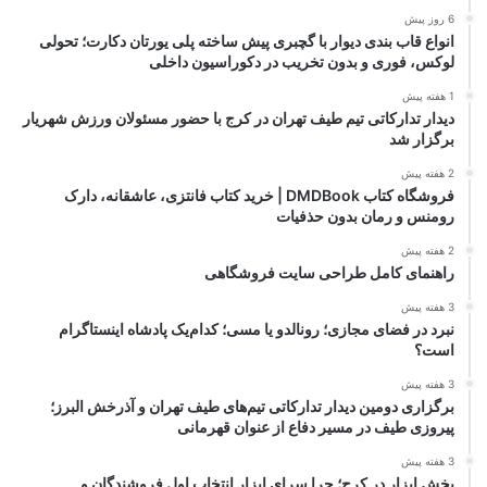
6 روز پیش
انواع قاب بندی دیوار با گچبری پیش ساخته پلی یورتان دکارت؛ تحولی
لوکس، فوری و بدون تخریب در دکوراسیون داخلی
1 هفته پیش
دیدار تدارکاتی تیم طیف تهران در کرج با حضور مسئولان ورزش شهریار
برگزار شد
2 هفته پیش
فروشگاه کتاب DMDBook | خرید کتاب فانتزی، عاشقانه، دارک
رومنس و رمان بدون حذفیات
2 هفته پیش
راهنمای کامل طراحی سایت فروشگاهی
3 هفته پیش
نبرد در فضای مجازی؛ رونالدو یا مسی؛ کدام‌یک پادشاه اینستاگرام
است؟
3 هفته پیش
برگزاری دومین دیدار تدارکاتی تیم‌های طیف تهران و آذرخش البرز؛
پیروزی طیف در مسیر دفاع از عنوان قهرمانی
3 هفته پیش
پخش ابزار در کرج؛ چرا سرای ابزار انتخاب اول فروشندگان و