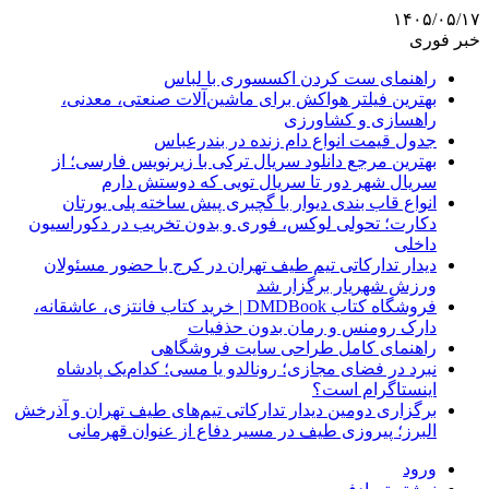
۱۴۰۵/۰۵/۱۷
خبر فوری
راهنمای ست کردن اکسسوری با لباس
بهترین فیلتر هواکش برای ماشین‌آلات صنعتی، معدنی،
راهسازی و کشاورزی
جدول قیمت انواع دام زنده در بندرعباس
بهترین مرجع دانلود سریال ترکی با زیرنویس فارسی؛ از
سریال شهر دور تا سریال تویی که دوستش دارم
انواع قاب بندی دیوار با گچبری پیش ساخته پلی یورتان
دکارت؛ تحولی لوکس، فوری و بدون تخریب در دکوراسیون
داخلی
دیدار تدارکاتی تیم طیف تهران در کرج با حضور مسئولان
ورزش شهریار برگزار شد
فروشگاه کتاب DMDBook | خرید کتاب فانتزی، عاشقانه،
دارک رومنس و رمان بدون حذفیات
راهنمای کامل طراحی سایت فروشگاهی
نبرد در فضای مجازی؛ رونالدو یا مسی؛ کدام‌یک پادشاه
اینستاگرام است؟
برگزاری دومین دیدار تدارکاتی تیم‌های طیف تهران و آذرخش
البرز؛ پیروزی طیف در مسیر دفاع از عنوان قهرمانی
ورود