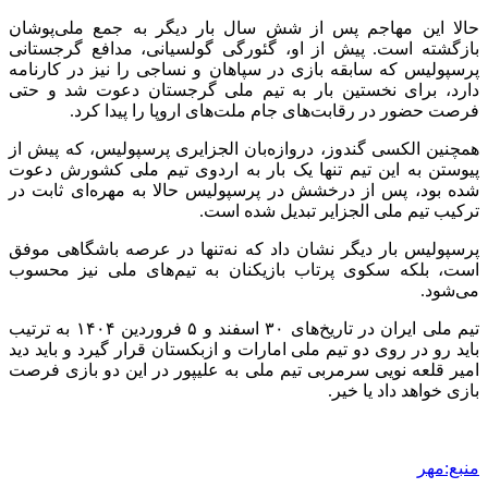
حالا این مهاجم پس از شش سال بار دیگر به جمع ملی‌پوشان
بازگشته است. پیش از او،
گئورگی
گولسیانی
، مدافع گرجستانی
پرسپولیس که سابقه بازی در سپاهان و نساجی را نیز در کارنامه
دارد، برای نخستین بار به تیم ملی گرجستان دعوت شد و حتی
فرصت حضور در رقابت‌های جام ملت‌های اروپا را پیدا کرد.
همچنین الکسی گندوز، دروازه‌بان الجزایری پرسپولیس، که پیش از
پیوستن به این تیم تنها یک بار به اردوی تیم ملی کشورش دعوت
شده بود، پس از درخشش در پرسپولیس حالا به مهره‌ای ثابت در
ترکیب تیم ملی الجزایر تبدیل شده است.
پرسپولیس بار دیگر نشان داد که نه‌تنها در عرصه باشگاهی موفق
است، بلکه سکوی پرتاب بازیکنان به تیم‌های ملی نیز محسوب
می‌شود.
تیم ملی ایران در تاریخ‌های ۳۰ اسفند و ۵ فروردین ۱۴۰۴ به ترتیب
باید رو در روی دو تیم ملی امارات و ازبکستان قرار گیرد و باید دید
امیر قلعه نویی سرمربی تیم ملی به علیپور در این دو بازی فرصت
بازی خواهد داد یا خیر.
منبع:مهر