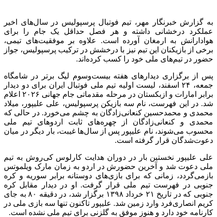
به گزارش خبرنگار مهر، تیم فوتبال پرسپولیس در سال‌های اخیر
عملکرد درخشانی داشته و هر فصل حداقل یک جام را برای
هوادارانش به ارمغان آورده است. علاوه بر موفقیت‌های تیمی،
برخی از بازیکنان این تیم نیز با درخشش در ترکیب پرسپولیس، جواز
حضور در تیم‌های ملی خود را کسب کرده‌اند.
پس از برگزاری دیدارهای هفته بیست‌وسوم لیگ برتر در شامگاه
جمعه، ۲۴ اسفند، لیست اولیه تیم ملی فوتبال ایران برای دو دیدار
برابر امارات و ازبکستان در مرحله مقدماتی جام جهانی ۲۰۲۶ اعلام
شد. در این فهرست، نام سه بازیکن پرسپولیس، علی علیپور، میلاد
محمدی و محمدحسین کنعانی‌زادگان به چشم می‌خورد. در حالی که
محمدی و کنعانی‌زادگان از چهره‌های ثابت اردوهای تیم ملی
محسوب می‌شوند، نام علیپور پس از سال‌ها غیبت، بار دیگر در میان
دعوت‌شدگان قرار گرفته است.
علی علیپور نخستین بار در دوران هدایت کارلوس کی‌روش به تیم
ملی دعوت شد و آخرین حضورش در اردو به زمان مارک
ویلموتس
بازمی‌گردد، زمانی که برای بازی‌های دوستانه برابر سوریه و کره
جنوبی در فهرست تیم ملی قرار گرفت. او در دیدار مقابل کره
جنوبی که در تاریخ ۲۱ خرداد ۱۳۹۸ برگزار شد، در دقیقه ۸۰ به جای
کریم انصاری‌فرد وارد زمین شد. علیپور تاکنون تنها سه بازی ملی در
کارنامه خود دارد و هنوز موفق به گلزنی برای تیم ملی نشده است.