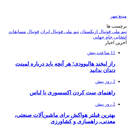
منبع:مهر
برچسب ها
تیم ملی فوتبال ازبکستان
تیم ملی فوتبال ایران
فوتبال
مسابقات
انتخابی جام جهانی
آخرین اخبار
11 ساعت پیش
راز لبخند هالیوودی؛ هر آنچه باید درباره لمینت
دندان بدانید
2 روز پیش
راهنمای ست کردن اکسسوری با لباس
2 روز پیش
بهترین فیلتر هواکش برای ماشین‌آلات صنعتی،
معدنی، راهسازی و کشاورزی