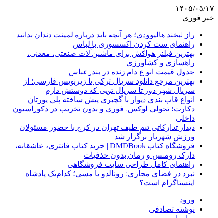
۱۴۰۵/۰۵/۱۷
خبر فوری
راز لبخند هالیوودی؛ هر آنچه باید درباره لمینت دندان بدانید
راهنمای ست کردن اکسسوری با لباس
بهترین فیلتر هواکش برای ماشین‌آلات صنعتی، معدنی،
راهسازی و کشاورزی
جدول قیمت انواع دام زنده در بندرعباس
بهترین مرجع دانلود سریال ترکی با زیرنویس فارسی؛ از
سریال شهر دور تا سریال تویی که دوستش دارم
انواع قاب بندی دیوار با گچبری پیش ساخته پلی یورتان
دکارت؛ تحولی لوکس، فوری و بدون تخریب در دکوراسیون
داخلی
دیدار تدارکاتی تیم طیف تهران در کرج با حضور مسئولان
ورزش شهریار برگزار شد
فروشگاه کتاب DMDBook | خرید کتاب فانتزی، عاشقانه،
دارک رومنس و رمان بدون حذفیات
راهنمای کامل طراحی سایت فروشگاهی
نبرد در فضای مجازی؛ رونالدو یا مسی؛ کدام‌یک پادشاه
اینستاگرام است؟
ورود
نوشته تصادفی