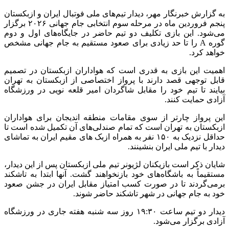
به گزارش خبرنگار مهر، دیدار تیم‌های ملی فوتبال ایران و ازبکستان
پنجم فروردین ماه در مرحله سوم انتخابی جام جهانی ۲۰۲۶ برگزار
می‌شود. این بازی تکلیف دو تیم حاضر در جایگاه‌های اول و دوم
گوره A را تا حد زیادی برای صعود مستقیم به جام جهانی مشخص
خواهد کرد.
اهمیت این بازی به قدری است که هواداران ازبکستان در تصمیم
قابل توجهی قصد دارند با پرواز اختصاصی از ازبکستان به تهران
بیایند تا تیم خود را مقابل شاگردان امیر قلعه نویی در ورزشگاه
آزادی حمایت کنند.
این پرواز چارتر از سوی مقامات منطقه اندیجان برای هواداران
ازبکستان به تهران است که تمام صندلی‌های آن تکمیل شده است تا
حداقل نزدیک به ۱۵۰ نفر به همراه ازبک های مقیم ایران به تماشای
دیدار با تیم ملی ایران بنشینند.
شایان ذکر است بازیکنان لژیونر تیم ملی ازبکستان پس از این دیدار،
مستقیماً به باشگاه‌های خود بازنخواهند گشت. آنها ابتدا به تاشکند
برمی‌گردند تا در صورت کسب امتیاز مقابل ایران در جشن صعود
خود به جام جهانی در شهر تاشکند حاضر شوند.
دیدار دو تیم ساعت ۱۹:۳۰ روز سه شنبه هفته جاری در ورزشگاه
آزادی برگزار می‌شود.