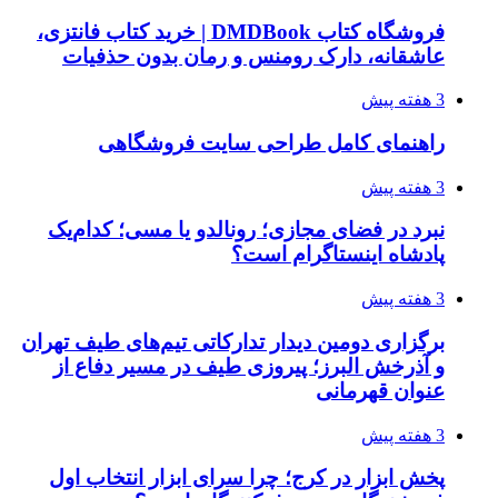
فروشگاه کتاب DMDBook | خرید کتاب فانتزی،
عاشقانه، دارک رومنس و رمان بدون حذفیات
3 هفته پیش
راهنمای کامل طراحی سایت فروشگاهی
3 هفته پیش
نبرد در فضای مجازی؛ رونالدو یا مسی؛ کدام‌یک
پادشاه اینستاگرام است؟
3 هفته پیش
برگزاری دومین دیدار تدارکاتی تیم‌های طیف تهران
و آذرخش البرز؛ پیروزی طیف در مسیر دفاع از
عنوان قهرمانی
3 هفته پیش
پخش ابزار در کرج؛ چرا سرای ابزار انتخاب اول