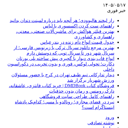
۱۴۰۵/۰۵/۱۷
خبر فوری
راز لبخند هالیوودی؛ هر آنچه باید درباره لمینت دندان بدانید
راهنمای ست کردن اکسسوری با لباس
بهترین فیلتر هواکش برای ماشین‌آلات صنعتی، معدنی،
راهسازی و کشاورزی
جدول قیمت انواع دام زنده در بندرعباس
بهترین مرجع دانلود سریال ترکی با زیرنویس فارسی؛ از
سریال شهر دور تا سریال تویی که دوستش دارم
انواع قاب بندی دیوار با گچبری پیش ساخته پلی یورتان
دکارت؛ تحولی لوکس، فوری و بدون تخریب در دکوراسیون
داخلی
دیدار تدارکاتی تیم طیف تهران در کرج با حضور مسئولان
ورزش شهریار برگزار شد
فروشگاه کتاب DMDBook | خرید کتاب فانتزی، عاشقانه،
دارک رومنس و رمان بدون حذفیات
راهنمای کامل طراحی سایت فروشگاهی
نبرد در فضای مجازی؛ رونالدو یا مسی؛ کدام‌یک پادشاه
اینستاگرام است؟
ورود
نوشته تصادفی