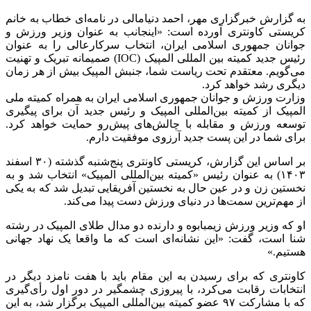
به گزارش خبرگزاری مهر، احمد دنیامالی در نامه‌ای خطاب به خانم
کریستی کاونتری آورده است: «اینجانب به عنوان وزیر ورزش و
جوانان جمهوری اسلامی ایران، انتخاب سرکارعالی را به عنوان
رئیس جدید کمیته بین المللی المپیک (IOC) صمیمانه تبریک و تهنیت
می‌گویم. معتقدم تحت ریاست شما، جنبش المپیک بیش از هر زمان
دیگری رشد خواهد کرد.
وزارت ورزش و جوانان جمهوری اسلامی ایران به همراه کمیته ملی
المپیک از کمیته بین‌المللی المپیک و رئیس جدید آن برای پیگیری
توسعه ورزش و مقابله با چالش‌های پیش‌رو حمایت خواهد کرد.
برای شما در این پست جدید آرزوی موفقیت دارم.
بر اساس این گزارش، کریستی کاونتری پنج‌شنبه گذشته (۳۰ اسفند
۱۴۰۳) به عنوان رئیس «کمیته بین‌المللی المپیک» انتخاب شد و به
نخستین زن و در عین حال به نخستین آفریقایی تبدیل شد که به یکی
از مهم‌ترین سمت‌ها در دنیای ورزش دست پیدا می‌کند.
او که وزیر ورزش زیمبابوه و دارنده دو مدال طلای المپیک در رشته
شنا است، گفت: «این نشانه‌ای است که ما واقعا یک نهاد جهانی
هستیم.»
کاونتری که برای رسیدن به این مقام باید با هفت نامزد دیگر در
انتخابات رقابت می‌کرد، با پیروزی چشمگیر در دور اول رأی‌گیری
که با مشارکت ۹۷ عضو کمیته بین‌المللی المپیک برگزار شد، به این