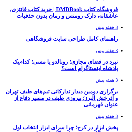
فروشگاه کتاب DMDBook | خرید کتاب فانتزی،
عاشقانه، دارک رومنس و رمان بدون حذفیات
3 هفته پیش
راهنمای کامل طراحی سایت فروشگاهی
3 هفته پیش
نبرد در فضای مجازی؛ رونالدو یا مسی؛ کدام‌یک
پادشاه اینستاگرام است؟
3 هفته پیش
برگزاری دومین دیدار تدارکاتی تیم‌های طیف تهران
و آذرخش البرز؛ پیروزی طیف در مسیر دفاع از
عنوان قهرمانی
3 هفته پیش
پخش ابزار در کرج؛ چرا سرای ابزار انتخاب اول