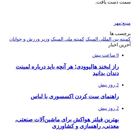
سمت دست یافت.
منبع:مهر
برچسب ها
کمیته بین المللی المپیک
کمیته ملی المپیک
وزیر ورزش و جوانان
آخرین اخبار
9 ساعت پیش
راز لبخند هالیوودی؛ هر آنچه باید درباره لمینت
دندان بدانید
2 روز پیش
راهنمای ست کردن اکسسوری با لباس
2 روز پیش
بهترین فیلتر هواکش برای ماشین‌آلات صنعتی،
معدنی، راهسازی و کشاورزی