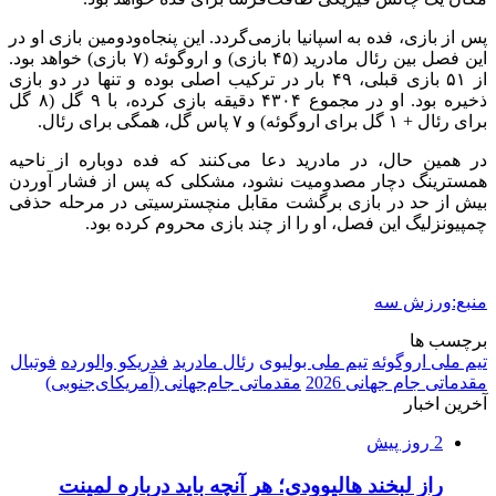
پس از بازی، فده به اسپانیا بازمی‌گردد. این پنجاه‌ودومین بازی او در
این فصل بین رئال مادرید (۴۵ بازی) و اروگوئه (۷ بازی) خواهد بود.
از ۵۱ بازی قبلی، ۴۹ بار در ترکیب اصلی بوده و تنها در دو بازی
ذخیره بود. او در مجموع ۴۳۰۴ دقیقه بازی کرده، با ۹ گل (۸ گل
برای رئال + ۱ گل برای اروگوئه) و ۷ پاس گل، همگی برای رئال.
در همین حال، در مادرید دعا می‌کنند که فده دوباره از ناحیه
همسترینگ دچار مصدومیت نشود، مشکلی که پس از فشار آوردن
بیش از حد در بازی برگشت مقابل منچسترسیتی در مرحله حذفی
چمپیونزلیگ این فصل، او را از چند بازی محروم کرده بود.
منبع:ورزش سه
برچسب ها
تیم ملی اروگوئه
تیم ملی بولیوی
رئال مادرید
فدریکو والورده
فوتبال
مقدماتی جام جهانی 2026
مقدماتی جام‌جهانی (آمریکای‌جنوبی)
آخرین اخبار
2 روز پیش
راز لبخند هالیوودی؛ هر آنچه باید درباره لمینت