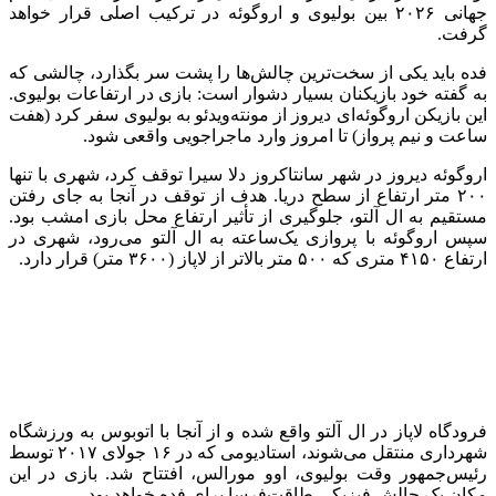
جهانی ۲۰۲۶ بین بولیوی و اروگوئه در ترکیب اصلی قرار خواهد
گرفت.
فده باید یکی از سخت‌ترین چالش‌ها را پشت سر بگذارد، چالشی که
به گفته خود بازیکنان بسیار دشوار است: بازی در ارتفاعات بولیوی.
این بازیکن اروگوئه‌ای دیروز از مونته‌ویدئو به بولیوی سفر کرد (هفت
ساعت و نیم پرواز) تا امروز وارد ماجراجویی واقعی شود.
اروگوئه دیروز در شهر سانتاکروز دلا سیرا توقف کرد، شهری با تنها
۲۰۰ متر ارتفاع از سطح دریا. هدف از توقف در آنجا به جای رفتن
مستقیم به ال آلتو، جلوگیری از تأثیر ارتفاع محل بازی امشب بود.
سپس اروگوئه با پروازی یک‌ساعته به ال آلتو می‌رود، شهری در
ارتفاع ۴۱۵۰ متری که ۵۰۰ متر بالاتر از لاپاز (۳۶۰۰ متر) قرار دارد.
فرودگاه لاپاز در ال آلتو واقع شده و از آنجا با اتوبوس به ورزشگاه
شهرداری منتقل می‌شوند، استادیومی که در ۱۶ جولای ۲۰۱۷ توسط
رئیس‌جمهور وقت بولیوی، اوو مورالس، افتتاح شد. بازی در این
مکان یک چالش فیزیکی طاقت‌فرسا برای فده خواهد بود.