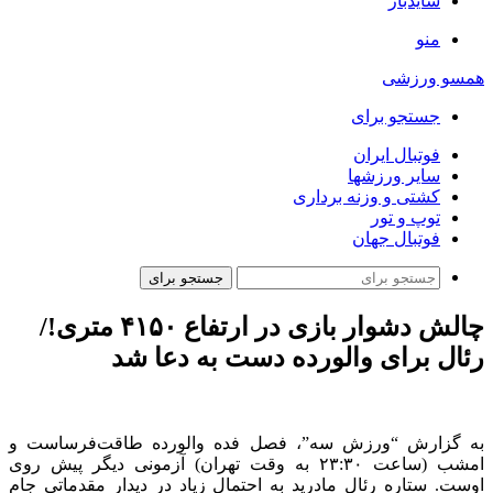
سایدبار
منو
همسو ورزشی
جستجو برای
فوتبال ایران
سایر ورزشها
کشتی و وزنه برداری
توپ و تور
فوتبال جهان
جستجو برای
چالش دشوار بازی در ارتفاع ۴۱۵۰ متری!/
رئال برای والورده دست به دعا شد
به گزارش “ورزش سه”، فصل فده والورده طاقت‌فرساست و
امشب (ساعت ۲۳:۳۰ به وقت تهران) آزمونی دیگر پیش روی
اوست. ستاره رئال مادرید به احتمال زیاد در دیدار مقدماتی جام