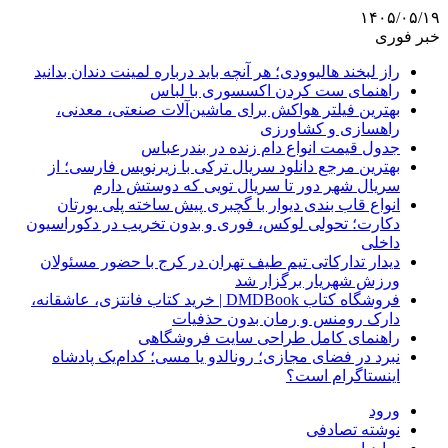
۱۴۰۵/۰۵/۱۹
خبر فوری
راز لبخند هالیوودی؛ هر آنچه باید درباره لمینت دندان بدانید
راهنمای ست کردن اکسسوری با لباس
بهترین فیلتر هواکش برای ماشین‌آلات صنعتی، معدنی،
راهسازی و کشاورزی
جدول قیمت انواع دام زنده در بندرعباس
بهترین مرجع دانلود سریال ترکی با زیرنویس فارسی؛ از
سریال شهر دور تا سریال تویی که دوستش دارم
انواع قاب بندی دیوار با گچبری پیش ساخته پلی یورتان
دکارت؛ تحولی لوکس، فوری و بدون تخریب در دکوراسیون
داخلی
دیدار تدارکاتی تیم طیف تهران در کرج با حضور مسئولان
ورزش شهریار برگزار شد
فروشگاه کتاب DMDBook | خرید کتاب فانتزی، عاشقانه،
دارک رومنس و رمان بدون حذفیات
راهنمای کامل طراحی سایت فروشگاهی
نبرد در فضای مجازی؛ رونالدو یا مسی؛ کدام‌یک پادشاه
اینستاگرام است؟
ورود
نوشته تصادفی