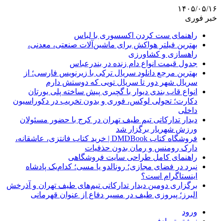
۱۴۰۵/۰۵/۱۶
خبر فوری
راهنمای ست کردن اکسسوری با لباس
بهترین فیلتر هواکش برای ماشین‌آلات صنعتی، معدنی،
راهسازی و کشاورزی
جدول قیمت انواع دام زنده در بندرعباس
بهترین مرجع دانلود سریال ترکی با زیرنویس فارسی؛ از
سریال شهر دور تا سریال تویی که دوستش دارم
انواع قاب بندی دیوار با گچبری پیش ساخته پلی یورتان
دکارت؛ تحولی لوکس، فوری و بدون تخریب در دکوراسیون
داخلی
دیدار تدارکاتی تیم طیف تهران در کرج با حضور مسئولان
ورزش شهریار برگزار شد
فروشگاه کتاب DMDBook | خرید کتاب فانتزی، عاشقانه،
دارک رومنس و رمان بدون حذفیات
راهنمای کامل طراحی سایت فروشگاهی
نبرد در فضای مجازی؛ رونالدو یا مسی؛ کدام‌یک پادشاه
اینستاگرام است؟
برگزاری دومین دیدار تدارکاتی تیم‌های طیف تهران و آذرخش
البرز؛ پیروزی طیف در مسیر دفاع از عنوان قهرمانی
ورود