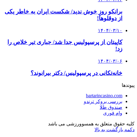
برانکو روزِ خوش ندید/ شکست ایران به خاطر یکی
از دوقلوها!
۱۴۰۴/۰۳/۱۰
کاپیتان از پرسپولیس جدا شد/ جباری تیر خلاص را
زد!
۱۴۰۴/۰۳/۰۶
خانه‌تکانی در پرسپولیس/ دکتر بیرانوند؟
پیوندها
bartarincasino.com
بررسی بروکر ترندو
صندوق طلا
وام فوری
کلیه حقوق متعلق به همسوورزشی می باشد
دکمه بازگشت به بالا