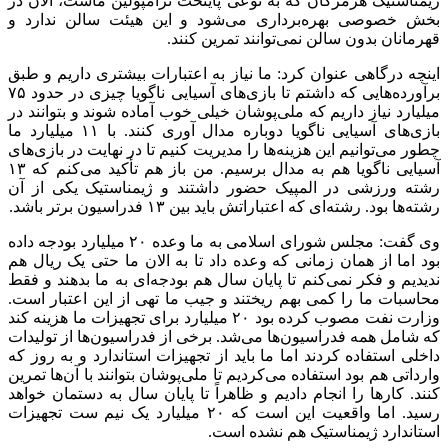
ژیمناستیک هرمزگان که به نوعی پایتخت ترامپولین ماست، الان در
بخش خصوصی بهره‌برداری می‌شود و این هیئت سالن ندارد و
قهرمانان بدون سالن نمی‌توانند تمرین کنند.
اینچه درگاهی عنوان کرد: ما نیاز به اعتبارات بیشتری داریم و طبق
برآورده‌هایی که داشتم تا بازی‌های آسیایی ناگویا چیزی در حدود ۷۵
میلیارد نیاز داریم که ملی‌پوشان خیلی خوب آماده شوند و بتوانند در
بازی‌های آسیایی ناگویا دوباره مدال آوری کنند. با ۱۱ میلیارد ما
چطور می‌توانیم این هزینه‌ها را مدیریت کنیم تا در نهایت در بازی‌های
آسیایی ناگویا هم به مدال برسیم. من باز هم تأکید می‌کنم که ۱۳
رشته ورزشی در المپیک حضور داشتند و ژیمناستیک یکی از آن
رشته‌ها بود. رشته‌ای که اعتباراتش باید بین ۱۳ فدراسیون برتر باشد.
وی گفت: مجلس شورای اسلامی به ما وعده ۲۰ میلیارد بودجه داده
بود اما از همان زمانی که وعده داد تا به الان ما حتی یک ریال هم
ندیدیم و فکر نمی‌کنم تا پایان سال هم بودجه‌ای به ما بدهند و فقط
محاسبات ما را کمی بهم ریختند و جیب ما تهی از این اعتبار است.
وزارت نفت مصوب کرده بود ۲۰ میلیارد برای تجهیزات ما هزینه کند
که شامل همه فدراسیون‌ها می‌شد. برخی از فدراسیون‌ها از تولیدات
داخلی استفاده کردند اما ما باید از تجهیزات استاندارد و به روز که
وارداتی هم بود استفاده می‌کردیم تا ملی‌پوشان بتوانند با آن‌ها تمرین
کنند. کارها را انجام دادیم و ظاهراً تا پایان سال به دستمان خواهد
رسید. اما واقعیت این است که ۲۰ میلیارد یک نیم ست تجهیزات
استاندارد ژیمناستیک هم نشده است.