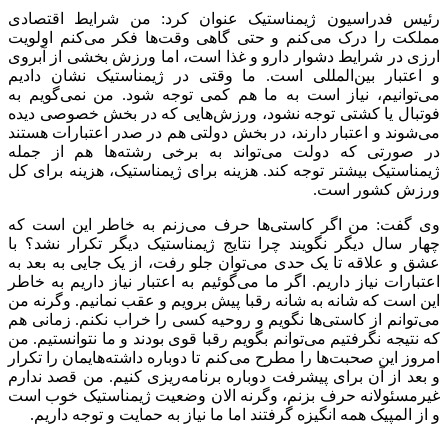
رئیس فدراسیون ژیمناستیک عنوان کرد: من شرایط اقتصادی
مملکت را درک می‌کنم و حتی گاهی وقت‌ها فکر می‌کنم اولویت
ارزی در شرایط دشوار دارو و غذا است، اما ورزش بخشی از آبروی
و اعتبار بین‌المللی است. ما وقتی در ژیمناستیک نشان دادیم
می‌توانیم، نیاز است به ما هم کمی توجه شود. من نمی‌گویم به
فوتبال یا کشتی توجه نشود، ورزش‌هایی که در بخش خصوصی دیده
می‌شوند و اعتبار دارند، در بخش دولتی هم در صدر اعتبارات هستند
در صورتی که دولت می‌تواند به برخی رشته‌ها هم از جمله
ژیمناستیک بیشتر توجه کند. هزینه برای ژیمناستیک، هزینه برای کل
ورزش کشور است.
وی گفت: من اگر کاستی‌ها حرف می‌زنم به خاطر این است که
چهار سال دیگر نگویند چرا نتایج ژیمناستیک دیگر تکرار نشد؟ با
عشق و علاقه تا یک حدی می‌توان جلو رفت، از یک جایی به بعد به
اعتبارات نیاز داریم. اگر ما می‌گوئیم به اعتبار نیاز داریم به خاطر
این است که شانه به شانه رقبا پیش برویم و عقب نمانیم. وگرنه من
می‌توانم از کاستی‌ها نگویم و روحیه کسی را خراب نکنم. زمانی هم
که نتیجه نگرفتیم می‌توانم بگویم رقبا قوی بودند و ما نتوانستیم. من
امروز این صحبت‌ها را مطرح می‌کنم تا دوباره داشته‌هایمان را تکرار
و بعد از آن برای پیشرفت دوباره برنامه‌ریزی کنیم. من قصد ندارم
غیرمسئولانه حرف بزنم، وگرنه الان وضعیت ژیمناستیک خوب است
و از المپیک همه انگیزه گرفتند اما ما نیاز به حمایت و توجه داریم.