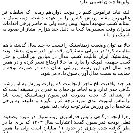
اولین‌ها چندان اهمیتی ندارد.
البته نباید فراموش کنیم در دولت دوازدهم زمانی که سلطانی‌فر
عالی‌ترین مقام ورزش کشور را بر عهده داشت، ژیمناستیک تا
آستانه کسب سهمیه المپیک پیش رفت ولی به خاطر برخی اقدامات
مدیران وقت سعیدرضا کیخا به دلیل چند هزارم امتیاز از صعود به
المپیک باز ماند.
حالا می‌توان وضعیت ژیمناستیک را نسبت به چند سال گذشته با هم
مقایسه کرد؛ در دورانی مسئولان وقت این فدراسیون معتقد بودند
ژیمناستیک ایران قابلیت کسب مدال در میادین بین‌المللی و حتی
کسب سهمیه المپیک را ندارد اما حالا اوضاع تغییر کرده و در همین
چند سال اخیر این رشته ورزشی نشان داده در صورت توجه و
حمایت به سمت مدال آوری سوق داده می‌شود.
هر چند واقعیت تلخ ماجرا اینجاست که وزارت ورزش به این رشته
نگاهی جدی ندارد و به لحاظ بودجه‌ای به قدری در مضیقه است که
۸ رشته‌ای که تحت مدیریت فدراسیون ژیمناستیک است باید
براساس اولویت بندی مورد توجه قرار بگیرند و طبیعتاً به برخی
شاخه‌های این ورزش مادر توجه زیادی نمی‌شود.
زهرا اینچه درگاهی رئیس فدراسیون ژیمناستیک در مورد وضعیت
فعلی بودجه فدراسیون گفت: اعتبارات سال ۱۴۰۳ که برای ما در
نظر گرفته شده چیزی در حدود ۱۱ میلیارد است ولی ما همین