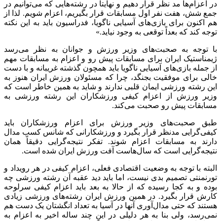
در اعزام‌ها مد نظر قرار دهیم و نهایتاً در رشته‌هایی که می‌توانیم در
جمع شش، هفت نفر اول مسابقات قرار بگیریم، اعزام شویم. لذا از
هم اکنون برای بازی‌های آسیایی ناگویا، فدراسیون باید به این نکته
توجه کند که بعداً توقعی به وجود نیاید.»
با توجه به صحبت‌های وزیر ورزش و جوانان به نظر می‌رسد
ژیمناستیک ایران برای مسابقات پیش رو و اعزام به مسابقات مهم
از جمله بازی‌های آسیایی ناگویا باید همچون گذشته غریبانه و با دست
خالی برای موفقیت بجنگد، چرا که مسئولان ورزش ایران هنوز به
این رشته ورزشی ایمان قلبی ندارند و شاید به همین خاطر است که
وزیر ورزش از اعزام کیفی ورزشکاران این رشته ورزشی به
مسابقات پیش رو صحبت می‌کند.
طبق صحبت‌های وزیر ورزش برای اعزام ورزشکاران باید
کیفی‌گرایی مدنظر قرار بگیرد و ورزشکارانی که شانس کسب مدال
دارند به مسابقات اعزام شوند. تفکر نتیجه‌گرایی دقیقاً همان
نتیجه‌گرایی است که سال‌هاست آفت ورزش ایران شده است.
البته با توجه به وضعیت اقتصادی فعلی، اعزام کیفی در هر رویداد و
تورنمنتی تصمیم بدی نیست، اما باید دید عقبه آن رشته ورزشی چه
بوده و به کجا رسیده که از حالا به بعد باید اعزام کیفی سرلوحه
کارش قرار بگیرد. در همین ورزش ایران رشته‌های ورزشی زیادی
هستند که حتی مدال‌آوری آنها در آسیا به تعداد انگشتان یک دست هم
نمی‌رسد، ولی بنا به هر دلیلی در این چند ساله اخیر به اعزام به