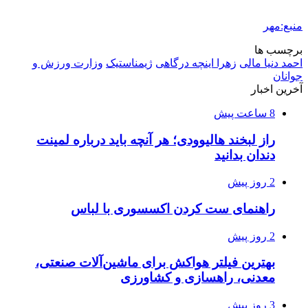
منبع:مهر
برچسب ها
احمد دنیا مالی
زهرا اینچه درگاهی
ژیمناستیک
وزارت ورزش و
جوانان
آخرین اخبار
8 ساعت پیش
راز لبخند هالیوودی؛ هر آنچه باید درباره لمینت
دندان بدانید
2 روز پیش
راهنمای ست کردن اکسسوری با لباس
2 روز پیش
بهترین فیلتر هواکش برای ماشین‌آلات صنعتی،
معدنی، راهسازی و کشاورزی
3 روز پیش