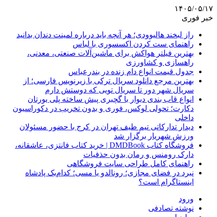
۱۴۰۵/۰۵/۱۷
خبر فوری
راز لبخند هالیوودی؛ هر آنچه باید درباره لمینت دندان بدانید
راهنمای ست کردن اکسسوری با لباس
بهترین فیلتر هواکش برای ماشین‌آلات صنعتی، معدنی،
راهسازی و کشاورزی
جدول قیمت انواع دام زنده در بندرعباس
بهترین مرجع دانلود سریال ترکی با زیرنویس فارسی؛ از
سریال شهر دور تا سریال تویی که دوستش دارم
انواع قاب بندی دیوار با گچبری پیش ساخته پلی یورتان
دکارت؛ تحولی لوکس، فوری و بدون تخریب در دکوراسیون
داخلی
دیدار تدارکاتی تیم طیف تهران در کرج با حضور مسئولان
ورزش شهریار برگزار شد
فروشگاه کتاب DMDBook | خرید کتاب فانتزی، عاشقانه،
دارک رومنس و رمان بدون حذفیات
راهنمای کامل طراحی سایت فروشگاهی
نبرد در فضای مجازی؛ رونالدو یا مسی؛ کدام‌یک پادشاه
اینستاگرام است؟
ورود
نوشته تصادفی