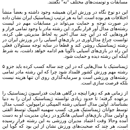
مسابقات و تونمنت‌های مختلف “نه” نگفتند.
این دو نوع نگاه در ورزش ایران همیشه وجود داشته و بعضاً منشأ
اختلافات هم بوده است. اما به هر ترتیب ژیمناستیک ایران نشان داده
در صورت توجه و حمایت می‌تواند در مسابقات مهم در لیست
رشته‌های مدال آور قرار بگیرد. این رشته مادر با وجود تمامی فراز و
فرودهایی که در این چند سال اخیر به لحاظ مدیریتی طی کرده،
توانست چراغ مدال‌آوری در بازی‌های آسیایی را در ورزش ایران در
رشته ژیمناستیک روشن کند و قطعاً در سایه توجه مسئولان فعلی
این راه در بازی‌های آسیایی ناگویا هم ادامه خواهد داشت، به شرط
اینکه این رشته دیده و حمایت شود.
ژیمناستیک با مدال‌هایی که در این چند ساله کسب کرده باید جزو ۵
رشته مهم ورزش کشور قلمداد شود چرا که این رشته مادر تمامی
رشته‌های ورزشی است و سرمایه‌گذاری روی آن تنها هزینه نیست
بلکه فرصت سازی است.
از زمانی هم که زهرا اینچه درگاهی هدایت فدراسیون ژیمناستیک را
برعهده گرفته؛ تا حدود زیادی توانسته ژیمناستیک ایران را به دنیا
بشناساند. اولین مدال آسیایی رشته المپیکی ترامپولین، کسب مدال
توسط جوانان ژیمناستیک هنری، کسب سهمیه المپیک توسط الفتی
و اولین مدال بازی‌های آسیایی هانگژو در زمان مدیریت او به دست
آمده وحالا وقت اعتماد مدیران ورزشی به این رشته فرار رسیده
است، هر چند که صحبت‌های ورزش نشان از این بود که گویا این