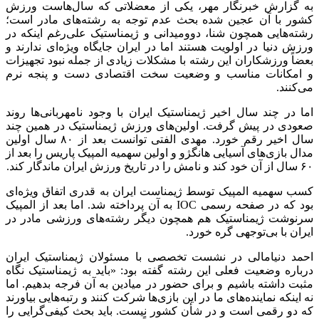
به گزارش خبرنگار مهر، یکی از معضلاتی که سال‌هاست ورزش
کشور با آن عجین شده بحث عدم توجه به رشته‌های مادر است؛
رشته‌هایی همچون شنا، دوومیدانی و ژیمناستیک علی‌رغم اینکه در
ورزش دنیا در اولویت هستند اما در ایران جایگاه ویژه‌ای ندارند و
بعضاً ورزشکاران این رشته با مشکلات زیادی از جمله نبود تجهیزات
و امکانات مناسب و وضعیت سخت اقتصادی دست و پنجه نرم
می‌کنند.
اما در چند سال اخیر ژیمناستیک ایران با وجود نامهربانی‌ها روند
صعودی در پیش گرفت. اولین‌های ورزش ژیمناستیک در همین چند
سال اخیر رقم خورد. مهدی الفتی توانست بعد از ۸۰ سال اولین
مدال بازی‌های آسیایی هانگژو و اولین سهمیه المپیک پاریس را بعد از
۶۰ سال از آن خود کند و نامش را در تاریخ ورزش ایران ماندگار کند.
کسب سهمیه المپیک توسط ژیمناست ایران به قدری اتفاق ویژه‌ای
بود که در صفحه رسمی IOC به آن پرداخته شد. اما بعد از المپیک
سرنوشت ژیمناستیک هم همچون دیگر رشته‌های ورزشی مادر در
ایران با بی‌توجهی گره خورد.
احمد دنیامالی در نشست تخصصی با مسئولان ژیمناستیک ایران
درباره وضعیت فعلی این رشته گفته بود: «باید به ژیمناستیک نگاه
مثبت داشته باشیم و برای حضور در میادین به آن فرجه بدهیم. اما
نه اینکه نماینده‌های ما در این بازی‌ها شرکت کنند و رتبه‌هایی بیاورند
که دو رقمی است و در شأن کشور نیست. باید بحث کیفی‌گرایی را