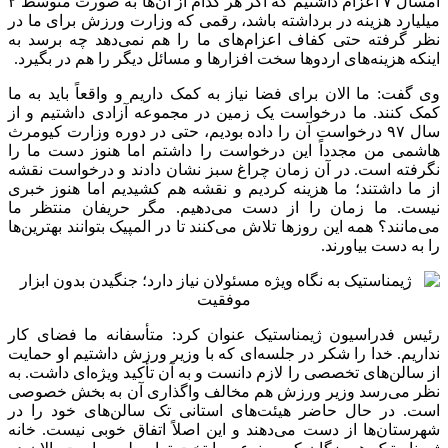
امسال ۷ اعزام داشتیم که اگر هر کدام از آن‌ها به صورت متوسط ۲
میلیارد هزینه در برداشته باشد، رقمی که وزارت ورزش برای ما در
نظر گرفته حتی کفاف اعزام‌های ما را هم نمی‌دهد چه برسد به
اینکه هزینه‌های اردوها سخت افزارها و مسائل دیگر را هم در بگیرد.
وی گفت: ما الان برای فضا نیاز به کمک داریم و واقعاً باید به ما
کمک کنند. ما درخواست یک زمین در مجموعه آزادی داشتیم و از
سال ۹۷ درخواست آن را داده بودیم، حتی در دوره وزارت کیومرث
هاشمی من مجدداً این درخواست را داشتم اما هنوز دست ما را
نگرفته است. در آن زمان چراغ سبز نشان دادند و درخواست نقشه
از ما داشتند؛ ما هزینه کردیم و نقشه هم کشیدیم اما هنوز خبری
نیست. ما زمان را از دست می‌دهیم. مگر حریفان منتظر ما
می‌مانند؟ همه این روزها تلاش می‌کنند تا در المپیک بتوانند بهترین‌ها
را به دست بیاورند.
رئیس فدراسیون ژیمناستیک عنوان کرد: متأسفانه ما فضای کار
نداریم. خدا را شکر در جلسه‌ای که با وزیر ورزش داشتیم او حمایت
از سالن‌های تخصصی را لازم دانست و به آن تأکید ویژه‌ای داشت. به
نظر می‌رسد وزیر ورزش هم مخالف واگذاری آن به بخش خصوصی
است. در حال حاضر هیئت‌های استانی تک سالن‌های خود را در
شهرستان‌ها از دست می‌دهند و این اصلاً اتفاق خوبی نیست. خانه