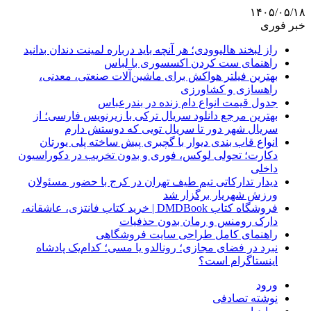
۱۴۰۵/۰۵/۱۸
خبر فوری
راز لبخند هالیوودی؛ هر آنچه باید درباره لمینت دندان بدانید
راهنمای ست کردن اکسسوری با لباس
بهترین فیلتر هواکش برای ماشین‌آلات صنعتی، معدنی،
راهسازی و کشاورزی
جدول قیمت انواع دام زنده در بندرعباس
بهترین مرجع دانلود سریال ترکی با زیرنویس فارسی؛ از
سریال شهر دور تا سریال تویی که دوستش دارم
انواع قاب بندی دیوار با گچبری پیش ساخته پلی یورتان
دکارت؛ تحولی لوکس، فوری و بدون تخریب در دکوراسیون
داخلی
دیدار تدارکاتی تیم طیف تهران در کرج با حضور مسئولان
ورزش شهریار برگزار شد
فروشگاه کتاب DMDBook | خرید کتاب فانتزی، عاشقانه،
دارک رومنس و رمان بدون حذفیات
راهنمای کامل طراحی سایت فروشگاهی
نبرد در فضای مجازی؛ رونالدو یا مسی؛ کدام‌یک پادشاه
اینستاگرام است؟
ورود
نوشته تصادفی