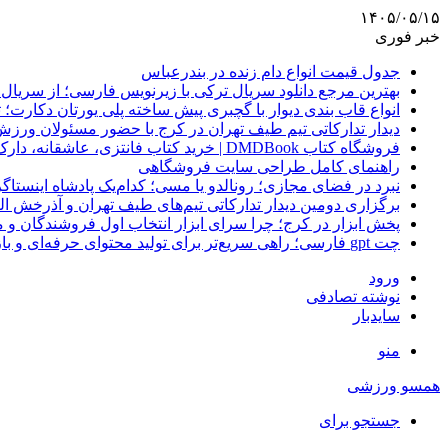
۱۴۰۵/۰۵/۱۵
خبر فوری
جدول قیمت انواع دام زنده در بندرعباس
بهترین مرجع دانلود سریال ترکی با زیرنویس فارسی؛ از سریال
انواع قاب بندی دیوار با گچبری پیش ساخته پلی یورتان دکارت
دیدار تدارکاتی تیم طیف تهران در کرج با حضور مسئولان ورزش
فروشگاه کتاب DMDBook | خرید کتاب فانتزی، عاشقانه، دارک رومنس و رمان بدون حذفیات
راهنمای کامل طراحی سایت فروشگاهی
نبرد در فضای مجازی؛ رونالدو یا مسی؛ کدام‌یک پادشاه اینستا
برگزاری دومین دیدار تدارکاتی تیم‌های طیف تهران و آذرخش ا
پخش ابزار در کرج؛ چرا سرای ابزار انتخاب اول فروشندگان 
چت gpt فارسی؛ راهی سریع‌تر برای تولید محتوای حرفه‌ای و بازاریابی هوشمند
ورود
نوشته تصادفی
سایدبار
منو
همسو ورزشی
جستجو برای