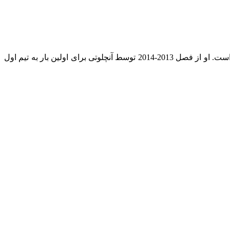
کارواخال در یک دهه گذشته از مهمترین بازیکنان رئال مادرید بوده و ‏در موفقیت‌های تاریخی به خصوص با کارلو آنچلوتی نقش مهمی ‏داشته است. او از فصل 2013-2014 توسط آنچلوتی برای اولین بار به ‏تیم اول