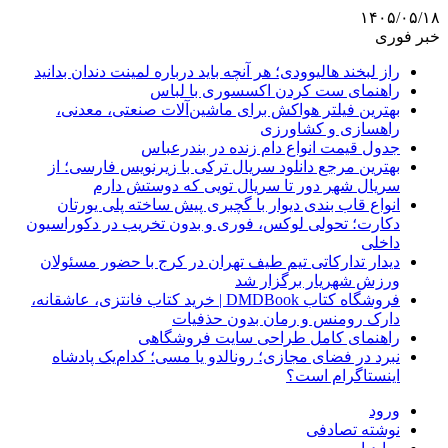
۱۴۰۵/۰۵/۱۸
خبر فوری
راز لبخند هالیوودی؛ هر آنچه باید درباره لمینت دندان بدانید
راهنمای ست کردن اکسسوری با لباس
بهترین فیلتر هواکش برای ماشین‌آلات صنعتی، معدنی،
راهسازی و کشاورزی
جدول قیمت انواع دام زنده در بندرعباس
بهترین مرجع دانلود سریال ترکی با زیرنویس فارسی؛ از
سریال شهر دور تا سریال تویی که دوستش دارم
انواع قاب بندی دیوار با گچبری پیش ساخته پلی یورتان
دکارت؛ تحولی لوکس، فوری و بدون تخریب در دکوراسیون
داخلی
دیدار تدارکاتی تیم طیف تهران در کرج با حضور مسئولان
ورزش شهریار برگزار شد
فروشگاه کتاب DMDBook | خرید کتاب فانتزی، عاشقانه،
دارک رومنس و رمان بدون حذفیات
راهنمای کامل طراحی سایت فروشگاهی
نبرد در فضای مجازی؛ رونالدو یا مسی؛ کدام‌یک پادشاه
اینستاگرام است؟
ورود
نوشته تصادفی