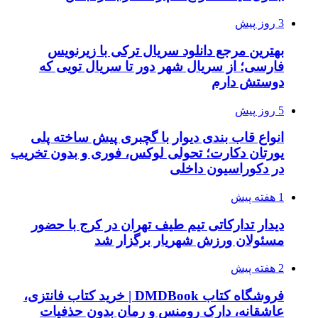
3 روز پیش
بهترین مرجع دانلود سریال ترکی با زیرنویس
فارسی؛ از سریال شهر دور تا سریال تویی که
دوستش دارم
5 روز پیش
انواع قاب بندی دیوار با گچبری پیش ساخته پلی
یورتان دکارت؛ تحولی لوکس، فوری و بدون تخریب
در دکوراسیون داخلی
1 هفته پیش
دیدار تدارکاتی تیم طیف تهران در کرج با حضور
مسئولان ورزش شهریار برگزار شد
2 هفته پیش
فروشگاه کتاب DMDBook | خرید کتاب فانتزی،
عاشقانه، دارک رومنس و رمان بدون حذفیات