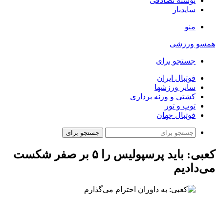
نوشته تصادفی
سایدبار
منو
همسو ورزشی
جستجو برای
فوتبال ایران
سایر ورزشها
کشتی و وزنه برداری
توپ و تور
فوتبال جهان
جستجو برای
کعبی: باید پرسپولیس را ۵ بر صفر شکست
می‌دادیم