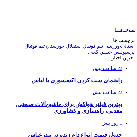
منبع:ایسنا
برچسب ها
استانی-ورزشی
تيم فوتبال استقلال خوزستان
تيم فوتبال
پرسپوليس
حسین کعبی
آخرین اخبار
22 ساعت پیش
راهنمای ست کردن اکسسوری با لباس
22 ساعت پیش
بهترین فیلتر هواکش برای ماشین‌آلات صنعتی،
معدنی، راهسازی و کشاورزی
1 روز پیش
جدول قیمت انواع دام زنده در بندرعباس