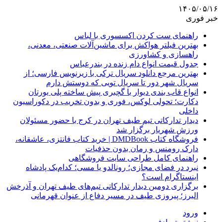
۱۴۰۵/۰۵/۱۶
خبر فوری
راهنمای ست کردن اکسسوری با لباس
بهترین فیلتر هواکش برای ماشین‌آلات صنعتی، معدنی،
راهسازی و کشاورزی
جدول قیمت انواع دام زنده در بندرعباس
بهترین مرجع دانلود سریال ترکی با زیرنویس فارسی؛ از
سریال شهر دور تا سریال تویی که دوستش دارم
انواع قاب بندی دیوار با گچبری پیش ساخته پلی یورتان
دکارت؛ تحولی لوکس، فوری و بدون تخریب در دکوراسیون
داخلی
دیدار تدارکاتی تیم طیف تهران در کرج با حضور مسئولان
ورزش شهریار برگزار شد
فروشگاه کتاب DMDBook | خرید کتاب فانتزی، عاشقانه،
دارک رومنس و رمان بدون حذفیات
راهنمای کامل طراحی سایت فروشگاهی
نبرد در فضای مجازی؛ رونالدو یا مسی؛ کدام‌یک پادشاه
اینستاگرام است؟
برگزاری دومین دیدار تدارکاتی تیم‌های طیف تهران و آذرخش
البرز؛ پیروزی طیف در مسیر دفاع از عنوان قهرمانی
ورود