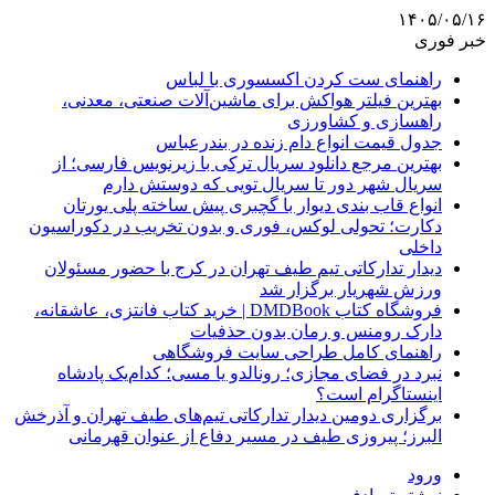
۱۴۰۵/۰۵/۱۶
خبر فوری
راهنمای ست کردن اکسسوری با لباس
بهترین فیلتر هواکش برای ماشین‌آلات صنعتی، معدنی،
راهسازی و کشاورزی
جدول قیمت انواع دام زنده در بندرعباس
بهترین مرجع دانلود سریال ترکی با زیرنویس فارسی؛ از
سریال شهر دور تا سریال تویی که دوستش دارم
انواع قاب بندی دیوار با گچبری پیش ساخته پلی یورتان
دکارت؛ تحولی لوکس، فوری و بدون تخریب در دکوراسیون
داخلی
دیدار تدارکاتی تیم طیف تهران در کرج با حضور مسئولان
ورزش شهریار برگزار شد
فروشگاه کتاب DMDBook | خرید کتاب فانتزی، عاشقانه،
دارک رومنس و رمان بدون حذفیات
راهنمای کامل طراحی سایت فروشگاهی
نبرد در فضای مجازی؛ رونالدو یا مسی؛ کدام‌یک پادشاه
اینستاگرام است؟
برگزاری دومین دیدار تدارکاتی تیم‌های طیف تهران و آذرخش
البرز؛ پیروزی طیف در مسیر دفاع از عنوان قهرمانی
ورود