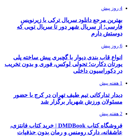
4 روز پیش
بهترین مرجع دانلود سریال ترکی با زیرنویس
فارسی؛ از سریال شهر دور تا سریال تویی که
دوستش دارم
6 روز پیش
انواع قاب بندی دیوار با گچبری پیش ساخته پلی
یورتان دکارت؛ تحولی لوکس، فوری و بدون تخریب
در دکوراسیون داخلی
1 هفته پیش
دیدار تدارکاتی تیم طیف تهران در کرج با حضور
مسئولان ورزش شهریار برگزار شد
2 هفته پیش
فروشگاه کتاب DMDBook | خرید کتاب فانتزی،
عاشقانه، دارک رومنس و رمان بدون حذفیات