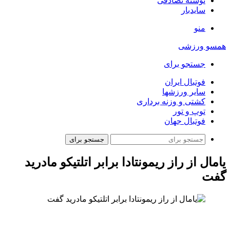
نوشته تصادفی
سایدبار
منو
همسو ورزشی
جستجو برای
فوتبال ایران
سایر ورزشها
کشتی و وزنه برداری
توپ و تور
فوتبال جهان
جستجو برای
یامال از راز ریمونتادا برابر اتلتیکو مادرید
گفت