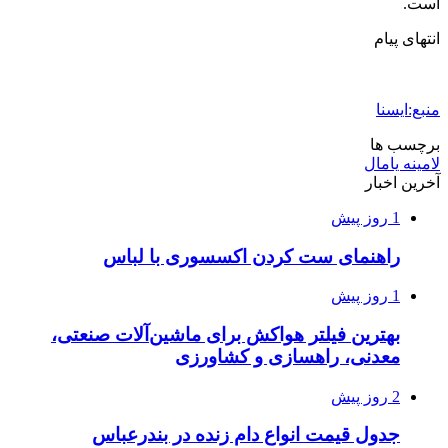
است.
انتهای پیام
منبع:ایسنا
برچسب ها
لامینه یامال
آخرین اخبار
1 روز پیش
راهنمای ست کردن اکسسوری با لباس
1 روز پیش
بهترین فیلتر هواکش برای ماشین‌آلات صنعتی،
معدنی، راهسازی و کشاورزی
2 روز پیش
جدول قیمت انواع دام زنده در بندرعباس