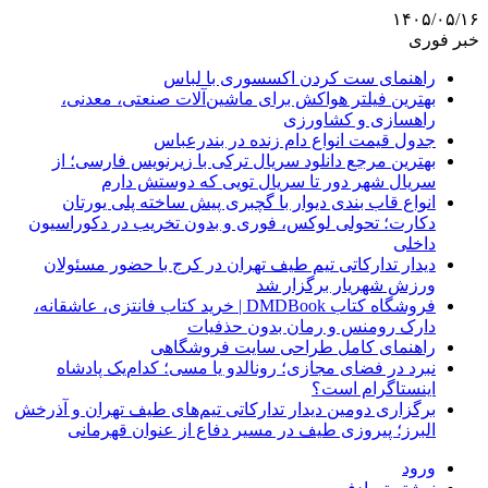
۱۴۰۵/۰۵/۱۶
خبر فوری
راهنمای ست کردن اکسسوری با لباس
بهترین فیلتر هواکش برای ماشین‌آلات صنعتی، معدنی،
راهسازی و کشاورزی
جدول قیمت انواع دام زنده در بندرعباس
بهترین مرجع دانلود سریال ترکی با زیرنویس فارسی؛ از
سریال شهر دور تا سریال تویی که دوستش دارم
انواع قاب بندی دیوار با گچبری پیش ساخته پلی یورتان
دکارت؛ تحولی لوکس، فوری و بدون تخریب در دکوراسیون
داخلی
دیدار تدارکاتی تیم طیف تهران در کرج با حضور مسئولان
ورزش شهریار برگزار شد
فروشگاه کتاب DMDBook | خرید کتاب فانتزی، عاشقانه،
دارک رومنس و رمان بدون حذفیات
راهنمای کامل طراحی سایت فروشگاهی
نبرد در فضای مجازی؛ رونالدو یا مسی؛ کدام‌یک پادشاه
اینستاگرام است؟
برگزاری دومین دیدار تدارکاتی تیم‌های طیف تهران و آذرخش
البرز؛ پیروزی طیف در مسیر دفاع از عنوان قهرمانی
ورود