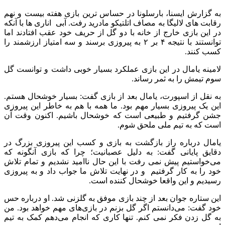
به گزارش ایسنا، بارسلونا در حساس ترین بازی هفته بیست و نهم
رقابت های لالیگا به مصاف اتلتیکو مادرید رفت. آبی اناری ها با آنکه
در این بازی خارج از خانه با دو گل از حریف خود عقب افتادند اما
توانستند با نتیجه ۴ بر ۲ به پیروزی برسند و سه امتیاز ارزشمند را
کسب کنند.
لامینه یامال در این بازی عملکرد بسیار خوبی داشت و توانست گل
سوم تیمش را به ثمر رساند.
به نقل از اسپورت، یامال بعد از بازی گفت: بسیار خوشحال هستم.
این یک پیروزی بسیار مهم بود. ما همه با هم به خاطر این پیروزی
جشن گرفتیم و طبیعی است که خوشحال باشیم. اکنون وقت آن
است که به تیم ملی ملحق شوم.
یامال درباره راز بازگشت به بازی و کسب این پیروزی بزرگ در
دقایق پایانی گفت: به دلیل عصبانیت؛ چرا که بازی آنگونه که
می‌خواستیم پیش نمی رفت با این حال ناامید نشدیم و تمام تلاش
خود را به کار گرفتیم و در نهایت تلاش ما جواب داد و به پیروزی
رسیدیم و این واقعا خوشحال کننده است.
این ستاره جوان بعد از چند بازی موفق به گلزنی شد. او درباره حس
خود گفت: می‌دانستم اگر گل بزنم در بازی‌های مهم خواهد بود. من
به گل زدن فکر نمی کنم. تنها کاری که انجام می‌دهم کمک به تیم