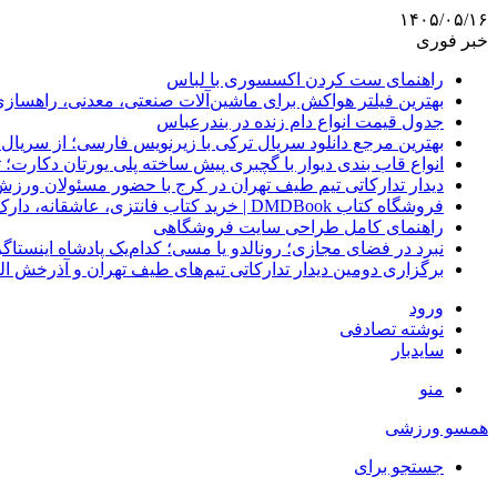
۱۴۰۵/۰۵/۱۶
خبر فوری
راهنمای ست کردن اکسسوری با لباس
بهترین فیلتر هواکش برای ماشین‌آلات صنعتی، معدنی، راهساز
جدول قیمت انواع دام زنده در بندرعباس
بهترین مرجع دانلود سریال ترکی با زیرنویس فارسی؛ از سریال
انواع قاب بندی دیوار با گچبری پیش ساخته پلی یورتان دکارت
دیدار تدارکاتی تیم طیف تهران در کرج با حضور مسئولان ورزش
فروشگاه کتاب DMDBook | خرید کتاب فانتزی، عاشقانه، دارک رومنس و رمان بدون حذفیات
راهنمای کامل طراحی سایت فروشگاهی
نبرد در فضای مجازی؛ رونالدو یا مسی؛ کدام‌یک پادشاه اینستا
برگزاری دومین دیدار تدارکاتی تیم‌های طیف تهران و آذرخش ا
ورود
نوشته تصادفی
سایدبار
منو
همسو ورزشی
جستجو برای