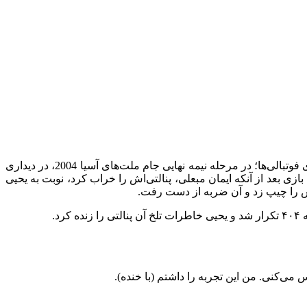
به گزارش “ورزش سه”، پنالتی معروف یحیی گل‌محمدی در فوتبال ایران بعد از گذشت سال‌ها نه برای خودش فراموش‌شدنی است نه برای فوتبالی‌ها؛ در مرحله نیمه نهایی جام ملت‌های آسیا 2004، در دیداری
ا بازی به ضربات پنالتی کشیده شود. در آن بازی بعد از آنکه ایمان مبعلی، پنالتی‌اش را خراب کرد، نوبت به یحیی
ش را چیپ زد و آن ضربه از دست رفت.
.
ی‌کنی. من این تجربه را داشتم (با خنده).