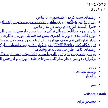
۱۴۰۵/۰۵/۱۶
خبر فوری
راهنمای ست کردن اکسسوری با لباس
بهترین فیلتر هواکش برای ماشین‌آلات صنعتی، معدنی، راهساز
جدول قیمت انواع دام زنده در بندرعباس
بهترین مرجع دانلود سریال ترکی با زیرنویس فارسی؛ از سریال
انواع قاب بندی دیوار با گچبری پیش ساخته پلی یورتان دکارت
دیدار تدارکاتی تیم طیف تهران در کرج با حضور مسئولان ورزش
فروشگاه کتاب DMDBook | خرید کتاب فانتزی، عاشقانه، دارک رومنس و رمان بدون حذفیات
راهنمای کامل طراحی سایت فروشگاهی
نبرد در فضای مجازی؛ رونالدو یا مسی؛ کدام‌یک پادشاه اینستا
برگزاری دومین دیدار تدارکاتی تیم‌های طیف تهران و آذرخش ا
ورود
نوشته تصادفی
سایدبار
منو
همسو ورزشی
جستجو برای