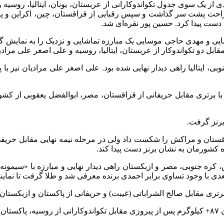
د. ابوالفضل زندی از یک سوی جدول تکواندوکارانی از عربستان، یونان، ایتالیا،
حت پشت سر گذاشت و سپس رقبایی از قزاقستان، چین، اکراین و پاکست
دست پیدا کرد. حسین پور نقره‌ای شد.
ل دو تکواندوکار از عربستان، ایتالیا، روسیه و علی اصغر علی مرادیان 
ی، ایتالیا راهی دیدار نهایی شده بود. علی اصغر علی مرادیان نیز با 
بعد از یک دور استراحت با برتری مقابل حریفانی از قزاقستان، مصر، ابوالفضل یعقو
برنز گرفت.
س، قزاقستان و مراکش را شکست داد ولی در مرحله نیمه نهایی مقابل حریفی 
 نمایندگان تونس، کره جنوبی، مصر و ازبکستان راهی دیدار نهایی و مبارزه با 
د بعدی با وجود تساوی برابر احمدی برنده معرفی شد و طلا گرفت تا نما
تری مقابل صالح الشراباتی (غیبت) و حریفانی از پاکستان و ازبکستان در
امیرمحمد رحمانی راد دارنده مدال طلای جوانان آسیا در مبارزات وزن ۸۷+ کیلوگرم پس از پیروزی مقابل تک