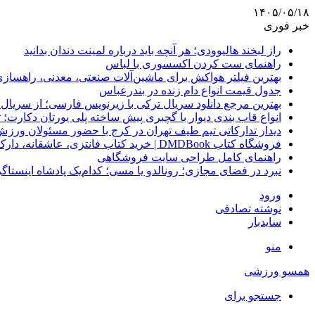
۱۴۰۵/۰۵/۱۸
خبر فوری
راز لبخند هالیوودی؛ هر آنچه باید درباره لمینت دندان بدانید
راهنمای ست کردن اکسسوری با لباس
بهترین فیلتر هواکش برای ماشین‌آلات صنعتی، معدنی، راهساز
جدول قیمت انواع دام زنده در بندرعباس
بهترین مرجع دانلود سریال ترکی با زیرنویس فارسی؛ از سریال
انواع قاب بندی دیوار با گچبری پیش ساخته پلی یورتان دکارت
دیدار تدارکاتی تیم طیف تهران در کرج با حضور مسئولان ورزش
فروشگاه کتاب DMDBook | خرید کتاب فانتزی، عاشقانه، دارک رومنس و رمان بدون حذفیات
راهنمای کامل طراحی سایت فروشگاهی
نبرد در فضای مجازی؛ رونالدو یا مسی؛ کدام‌یک پادشاه اینستا
ورود
نوشته تصادفی
سایدبار
منو
همسو ورزشی
جستجو برای