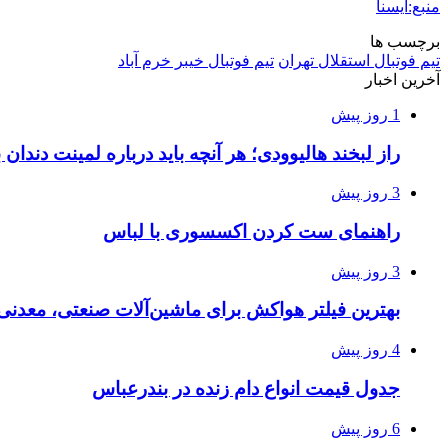
منبع:ایسنا
برچسب ها
تيم فوتبال استقلال تهران
تیم فوتبال خیبر خرم آباد
آخرین اخبار
1 روز پیش
راز لبخند هالیوودی؛ هر آنچه باید درباره لمینت دندان ب
3 روز پیش
راهنمای ست کردن اکسسوری با لباس
3 روز پیش
بهترین فیلتر هواکش برای ماشین‌آلات صنعتی، معدن
4 روز پیش
جدول قیمت انواع دام زنده در بندرعباس
6 روز پیش