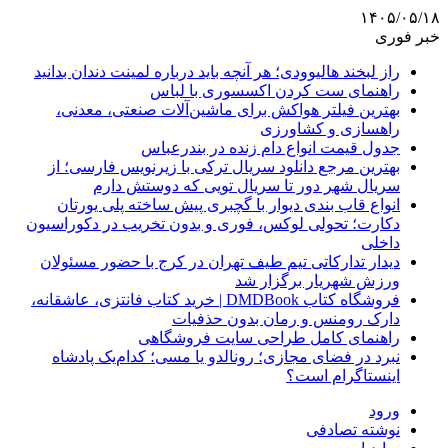
۱۴۰۵/۰۵/۱۸
خبر فوری
راز لبخند هالیوودی؛ هر آنچه باید درباره لمینت دندان بدانید
راهنمای ست کردن اکسسوری با لباس
بهترین فیلتر هواکش برای ماشین‌آلات صنعتی، معدنی،
راهسازی و کشاورزی
جدول قیمت انواع دام زنده در بندرعباس
بهترین مرجع دانلود سریال ترکی با زیرنویس فارسی؛ از
سریال شهر دور تا سریال تویی که دوستش دارم
انواع قاب بندی دیوار با گچبری پیش ساخته پلی یورتان
دکارت؛ تحولی لوکس، فوری و بدون تخریب در دکوراسیون
داخلی
دیدار تدارکاتی تیم طیف تهران در کرج با حضور مسئولان
ورزش شهریار برگزار شد
فروشگاه کتاب DMDBook | خرید کتاب فانتزی، عاشقانه،
دارک رومنس و رمان بدون حذفیات
راهنمای کامل طراحی سایت فروشگاهی
نبرد در فضای مجازی؛ رونالدو یا مسی؛ کدام‌یک پادشاه
اینستاگرام است؟
ورود
نوشته تصادفی