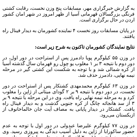
به گزارش خبرگزاری مهر، مسابقات پنج وزن نخست، رقابت کشتی
فرنگی بزرگسالان قهرمانی آسیا از ظهر امروز در شهر امان کشور
اردن در حال برگزاری است.
در پایان مسابقات روز نخست ۴ نماینده کشورمان به دیدار فینال راه
یافتند.
نتایج نمایندگان کشورمان تاکنون به شرح زیر است:
در وزن ۵۵ کیلوگرم پویا دادمرز پس از استراحت در دور اول، در
دور دوم با نتیجه ۳ بر ۱ مغلوب یو چول رو قهرمان سال گذشته آسیا
از کره شمالی شد و با توجه به شکست این کشتی گیر در مرحله
نیمه نهایی، دادمرز حذف شد.
در وزن ۶۳ کیلوگرم محمدمهدی کشتکار پس از استراحت در دور
نخست، در دور دوم با نتیجه ۹ بر ۲ گودای میتانی از ژاپن را مغلوب
کرد و به مرحله نیمه نهایی راه یافت. وی در این مرحله با نتیجه ۹ بر
۳ از سد هانجائه چانگ از کره جنوبی گذشت و به دیدار فینال راه
یافت. کشتکار در دیدار پایانی به مصاف آیت جان خالماخانوف از
ازبکستان می‌رود.
در وزن ۷۷ کیلوگرم علیرضا عبدولی در دور اول با توجه به عدم
حضور ساکورابا از ژاپن به دلیل آسیب دیدگی به پیروزی رسید. وی