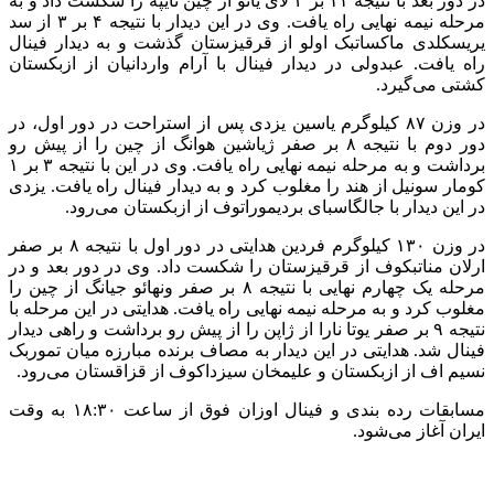
در دور بعد با نتیجه ۱۱ بر ۲ لای یائو از چین تایپه را شکست داد و به
مرحله نیمه نهایی راه یافت. وی در این دیدار با نتیجه ۴ بر ۳ از سد
یریسکلدی ماکساتبک اولو از قرقیزستان گذشت و به دیدار فینال
راه یافت. عبدولی در دیدار فینال با آرام واردانیان از ازبکستان
کشتی می‌گیرد.
در وزن ۸۷ کیلوگرم یاسین یزدی پس از استراحت در دور اول، در
دور دوم با نتیجه ۸ بر صفر ژیاشین هوانگ از چین را از پیش رو
برداشت و به مرحله نیمه نهایی راه یافت. وی در این با نتیجه ۳ بر ۱
کومار سونیل از هند را مغلوب کرد و به دیدار فینال راه یافت. یزدی
در این دیدار با جالگاسبای بردیموراتوف از ازبکستان می‌رود.
در وزن ۱۳۰ کیلوگرم فردین هدایتی در دور اول با نتیجه ۸ بر صفر
ارلان مناتبکوف از قرقیزستان را شکست داد. وی در دور بعد و در
مرحله یک چهارم نهایی با نتیجه ۸ بر صفر ونهائو جیانگ از چین را
مغلوب کرد و به مرحله نیمه نهایی راه یافت. هدایتی در این مرحله با
نتیجه ۹ بر صفر یوتا نارا از ژاپن را از پیش رو برداشت و راهی دیدار
فینال شد. هدایتی در این دیدار به مصاف برنده مبارزه میان تموربک
نسیم اف از ازبکستان و علیمخان سیزداکوف از قزاقستان می‌رود.
مسابقات رده بندی و فینال اوزان فوق از ساعت ۱۸:۳۰ به وقت
ایران آغاز می‌شود.