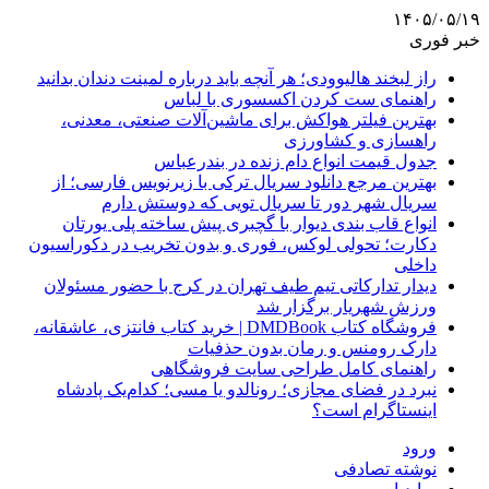
۱۴۰۵/۰۵/۱۹
خبر فوری
راز لبخند هالیوودی؛ هر آنچه باید درباره لمینت دندان بدانید
راهنمای ست کردن اکسسوری با لباس
بهترین فیلتر هواکش برای ماشین‌آلات صنعتی، معدنی،
راهسازی و کشاورزی
جدول قیمت انواع دام زنده در بندرعباس
بهترین مرجع دانلود سریال ترکی با زیرنویس فارسی؛ از
سریال شهر دور تا سریال تویی که دوستش دارم
انواع قاب بندی دیوار با گچبری پیش ساخته پلی یورتان
دکارت؛ تحولی لوکس، فوری و بدون تخریب در دکوراسیون
داخلی
دیدار تدارکاتی تیم طیف تهران در کرج با حضور مسئولان
ورزش شهریار برگزار شد
فروشگاه کتاب DMDBook | خرید کتاب فانتزی، عاشقانه،
دارک رومنس و رمان بدون حذفیات
راهنمای کامل طراحی سایت فروشگاهی
نبرد در فضای مجازی؛ رونالدو یا مسی؛ کدام‌یک پادشاه
اینستاگرام است؟
ورود
نوشته تصادفی