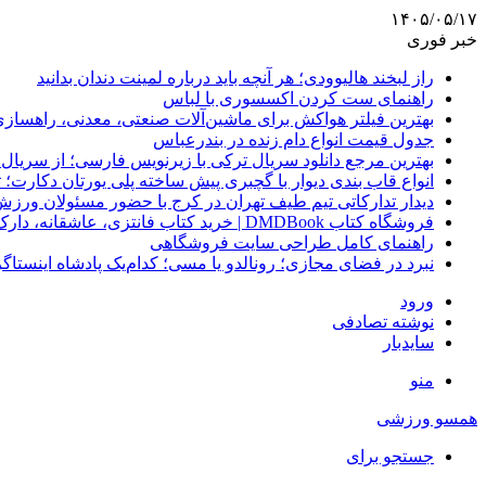
۱۴۰۵/۰۵/۱۷
خبر فوری
راز لبخند هالیوودی؛ هر آنچه باید درباره لمینت دندان بدانید
راهنمای ست کردن اکسسوری با لباس
بهترین فیلتر هواکش برای ماشین‌آلات صنعتی، معدنی، راهساز
جدول قیمت انواع دام زنده در بندرعباس
بهترین مرجع دانلود سریال ترکی با زیرنویس فارسی؛ از سریال
انواع قاب بندی دیوار با گچبری پیش ساخته پلی یورتان دکارت
دیدار تدارکاتی تیم طیف تهران در کرج با حضور مسئولان ورزش
فروشگاه کتاب DMDBook | خرید کتاب فانتزی، عاشقانه، دارک رومنس و رمان بدون حذفیات
راهنمای کامل طراحی سایت فروشگاهی
نبرد در فضای مجازی؛ رونالدو یا مسی؛ کدام‌یک پادشاه اینستا
ورود
نوشته تصادفی
سایدبار
منو
همسو ورزشی
جستجو برای