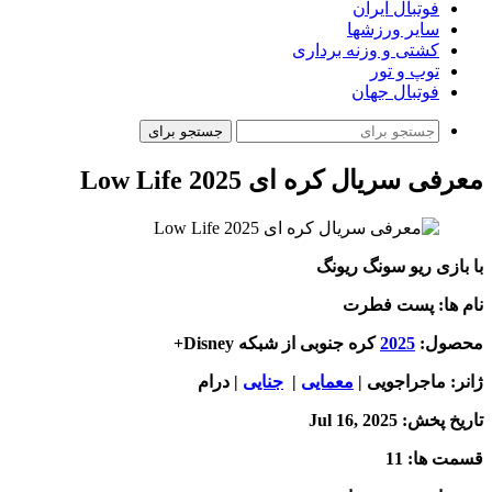
فوتبال ایران
سایر ورزشها
کشتی و وزنه برداری
توپ و تور
فوتبال جهان
جستجو برای
معرفی سریال کره ای Low Life 2025
با بازی ریو سونگ ریونگ
نام ها: پست فطرت
محصول:
2025
کره جنوبی از شبکه Disney+
ژانر: ماجراجویی |
معمایی
|
جنایی
| درام
تاریخ پخش: Jul 16, 2025
قسمت ها: 11