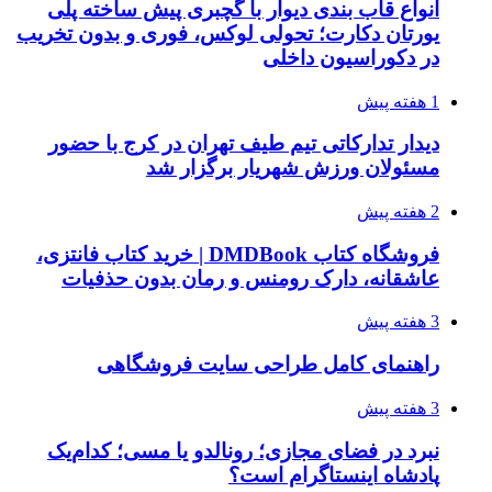
انواع قاب بندی دیوار با گچبری پیش ساخته پلی
یورتان دکارت؛ تحولی لوکس، فوری و بدون تخریب
در دکوراسیون داخلی
1 هفته پیش
دیدار تدارکاتی تیم طیف تهران در کرج با حضور
مسئولان ورزش شهریار برگزار شد
2 هفته پیش
فروشگاه کتاب DMDBook | خرید کتاب فانتزی،
عاشقانه، دارک رومنس و رمان بدون حذفیات
3 هفته پیش
راهنمای کامل طراحی سایت فروشگاهی
3 هفته پیش
نبرد در فضای مجازی؛ رونالدو یا مسی؛ کدام‌یک
پادشاه اینستاگرام است؟