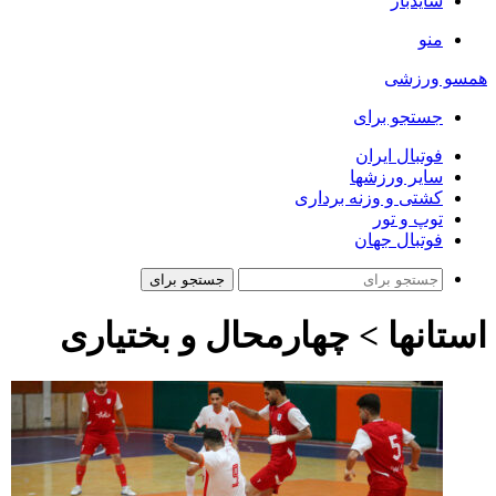
سایدبار
منو
همسو ورزشی
جستجو برای
فوتبال ایران
سایر ورزشها
کشتی و وزنه برداری
توپ و تور
فوتبال جهان
جستجو برای
استانها > چهارمحال و بختیاری