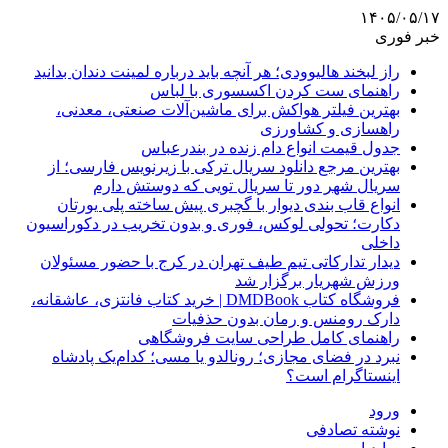
۱۴۰۵/۰۵/۱۷
خبر فوری
راز لبخند هالیوودی؛ هر آنچه باید درباره لمینت دندان بدانید
راهنمای ست کردن اکسسوری با لباس
بهترین فیلتر هواکش برای ماشین‌آلات صنعتی، معدنی،
راهسازی و کشاورزی
جدول قیمت انواع دام زنده در بندرعباس
بهترین مرجع دانلود سریال ترکی با زیرنویس فارسی؛ از
سریال شهر دور تا سریال تویی که دوستش دارم
انواع قاب بندی دیوار با گچبری پیش ساخته پلی یورتان
دکارت؛ تحولی لوکس، فوری و بدون تخریب در دکوراسیون
داخلی
دیدار تدارکاتی تیم طیف تهران در کرج با حضور مسئولان
ورزش شهریار برگزار شد
فروشگاه کتاب DMDBook | خرید کتاب فانتزی، عاشقانه،
دارک رومنس و رمان بدون حذفیات
راهنمای کامل طراحی سایت فروشگاهی
نبرد در فضای مجازی؛ رونالدو یا مسی؛ کدام‌یک پادشاه
اینستاگرام است؟
ورود
نوشته تصادفی