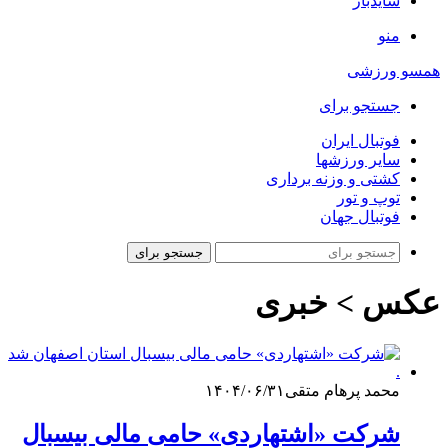
سایدبار
منو
همسو ورزشی
جستجو برای
فوتبال ایران
سایر ورزشها
کشتی و وزنه برداری
توپ و تور
فوتبال جهان
جستجو برای
عکس > خبری
محمد پرهام متقی
۱۴۰۴/۰۶/۳۱
شرکت «اشتهاردی» حامی مالی بیسبال