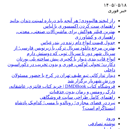
۱۴۰۵/۰۵/۱۸
خبر فوری
راز لبخند هالیوودی؛ هر آنچه باید درباره لمینت دندان بدانید
راهنمای ست کردن اکسسوری با لباس
بهترین فیلتر هواکش برای ماشین‌آلات صنعتی، معدنی،
راهسازی و کشاورزی
جدول قیمت انواع دام زنده در بندرعباس
بهترین مرجع دانلود سریال ترکی با زیرنویس فارسی؛ از
سریال شهر دور تا سریال تویی که دوستش دارم
انواع قاب بندی دیوار با گچبری پیش ساخته پلی یورتان
دکارت؛ تحولی لوکس، فوری و بدون تخریب در دکوراسیون
داخلی
دیدار تدارکاتی تیم طیف تهران در کرج با حضور مسئولان
ورزش شهریار برگزار شد
فروشگاه کتاب DMDBook | خرید کتاب فانتزی، عاشقانه،
دارک رومنس و رمان بدون حذفیات
راهنمای کامل طراحی سایت فروشگاهی
نبرد در فضای مجازی؛ رونالدو یا مسی؛ کدام‌یک پادشاه
اینستاگرام است؟
ورود
نوشته تصادفی