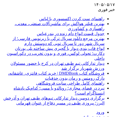
۱۴۰۵/۰۵/۱۷
خبر فوری
راهنمای ست کردن اکسسوری با لباس
بهترین فیلتر هواکش برای ماشین‌آلات صنعتی، معدنی،
راهسازی و کشاورزی
جدول قیمت انواع دام زنده در بندرعباس
بهترین مرجع دانلود سریال ترکی با زیرنویس فارسی؛ از
سریال شهر دور تا سریال تویی که دوستش دارم
انواع قاب بندی دیوار با گچبری پیش ساخته پلی یورتان
دکارت؛ تحولی لوکس، فوری و بدون تخریب در دکوراسیون
داخلی
دیدار تدارکاتی تیم طیف تهران در کرج با حضور مسئولان
ورزش شهریار برگزار شد
فروشگاه کتاب DMDBook | خرید کتاب فانتزی، عاشقانه،
دارک رومنس و رمان بدون حذفیات
راهنمای کامل طراحی سایت فروشگاهی
نبرد در فضای مجازی؛ رونالدو یا مسی؛ کدام‌یک پادشاه
اینستاگرام است؟
برگزاری دومین دیدار تدارکاتی تیم‌های طیف تهران و آذرخش
البرز؛ پیروزی طیف در مسیر دفاع از عنوان قهرمانی
ورود