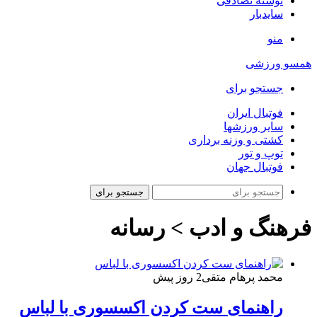
نوشته تصادفی
سایدبار
منو
همسو ورزشی
جستجو برای
فوتبال ایران
سایر ورزشها
کشتی و وزنه برداری
توپ و تور
فوتبال جهان
جستجو برای
فرهنگ و ادب > رسانه
محمد پرهام متقی
2 روز پیش
راهنمای ست کردن اکسسوری با لباس