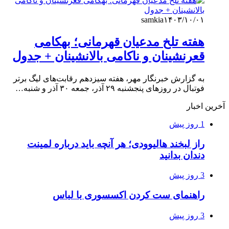
samkia
۱۴۰۳/۱۰/۰۱
هفته تلخ مدعیان قهرمانی؛ بهکامی
قعرنشینان و ناکامی بالانشینان + جدول
به گزارش خبرنگار مهر، هفته سیزدهم رقابت‌های لیگ برتر
فوتبال در روزهای پنجشنبه ۲۹ آذر، جمعه ۳۰ آذر و شنبه…
آخرین اخبار
1 روز پیش
راز لبخند هالیوودی؛ هر آنچه باید درباره لمینت
دندان بدانید
3 روز پیش
راهنمای ست کردن اکسسوری با لباس
3 روز پیش