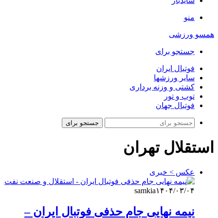
سایدبار
منو
همسو ورزشی
جستجو برای
فوتبال ایران
سایر ورزشها
کشتی و وزنه برداری
توپ و تور
فوتبال جهان
جستجو برای
استقلال تهران
عکس > خبری
samkia
۱۴۰۴/۰۳/۰۴
نیمه نهایی جام حذفی فوتبال ایران –