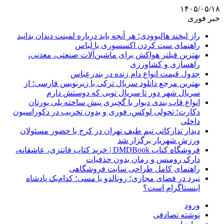
۱۴۰۵/۰۵/۱۸
خبر فوری
راز لبخند هالیوودی؛ هر آنچه باید درباره لمینت دندان بدانید
راهنمای ست کردن اکسسوری با لباس
بهترین فیلتر هواکش برای ماشین‌آلات صنعتی، معدنی،
راهسازی و کشاورزی
جدول قیمت انواع دام زنده در بندرعباس
بهترین مرجع دانلود سریال ترکی با زیرنویس فارسی؛ از
سریال شهر دور تا سریال تویی که دوستش دارم
انواع قاب بندی دیوار با گچبری پیش ساخته پلی یورتان
دکارت؛ تحولی لوکس، فوری و بدون تخریب در دکوراسیون
داخلی
دیدار تدارکاتی تیم طیف تهران در کرج با حضور مسئولان
ورزش شهریار برگزار شد
فروشگاه کتاب DMDBook | خرید کتاب فانتزی، عاشقانه،
دارک رومنس و رمان بدون حذفیات
راهنمای کامل طراحی سایت فروشگاهی
نبرد در فضای مجازی؛ رونالدو یا مسی؛ کدام‌یک پادشاه
اینستاگرام است؟
ورود
نوشته تصادفی