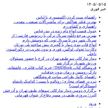
۱۴۰۵/۰۵/۱۵
خبر فوری
راهنمای ست کردن اکسسوری با لباس
بهترین فیلتر هواکش برای ماشین‌آلات صنعتی، معدنی،
راهسازی و کشاورزی
جدول قیمت انواع دام زنده در بندرعباس
بهترین مرجع دانلود سریال ترکی با زیرنویس فارسی؛ از
سریال شهر دور تا سریال تویی که دوستش دارم
انواع قاب بندی دیوار با گچبری پیش ساخته پلی یورتان
دکارت؛ تحولی لوکس، فوری و بدون تخریب در دکوراسیون
داخلی
دیدار تدارکاتی تیم طیف تهران در کرج با حضور مسئولان
ورزش شهریار برگزار شد
فروشگاه کتاب DMDBook | خرید کتاب فانتزی، عاشقانه،
دارک رومنس و رمان بدون حذفیات
راهنمای کامل طراحی سایت فروشگاهی
نبرد در فضای مجازی؛ رونالدو یا مسی؛ کدام‌یک پادشاه
اینستاگرام است؟
برگزاری دومین دیدار تدارکاتی تیم‌های طیف تهران و آذرخش
البرز؛ پیروزی طیف در مسیر دفاع از عنوان قهرمانی
ورود