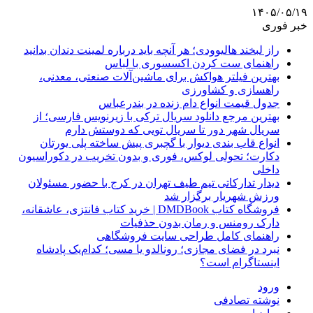
۱۴۰۵/۰۵/۱۹
خبر فوری
راز لبخند هالیوودی؛ هر آنچه باید درباره لمینت دندان بدانید
راهنمای ست کردن اکسسوری با لباس
بهترین فیلتر هواکش برای ماشین‌آلات صنعتی، معدنی،
راهسازی و کشاورزی
جدول قیمت انواع دام زنده در بندرعباس
بهترین مرجع دانلود سریال ترکی با زیرنویس فارسی؛ از
سریال شهر دور تا سریال تویی که دوستش دارم
انواع قاب بندی دیوار با گچبری پیش ساخته پلی یورتان
دکارت؛ تحولی لوکس، فوری و بدون تخریب در دکوراسیون
داخلی
دیدار تدارکاتی تیم طیف تهران در کرج با حضور مسئولان
ورزش شهریار برگزار شد
فروشگاه کتاب DMDBook | خرید کتاب فانتزی، عاشقانه،
دارک رومنس و رمان بدون حذفیات
راهنمای کامل طراحی سایت فروشگاهی
نبرد در فضای مجازی؛ رونالدو یا مسی؛ کدام‌یک پادشاه
اینستاگرام است؟
ورود
نوشته تصادفی