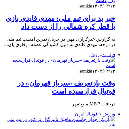
samkia
۱۴۰۴/۰۳/۱۳
خبر بد برای تیم ملی: مهدی قایدی بازی
با قطر کره شمالی را از دست داد
به گزارش خبرگزاری مهر، در جریان تمرین امشب تیم ملی
در دوحه، مهدی قائدی به دلیل کشیدگی عضله دوقلوی پای…
فیلم > ورزش
samkia
۱۴۰۴/۰۳/۱۳
وقت بازتعریف «سرباز قهرمان» در
فوتبال فرارسیده است
دریافت 7 MB منبع:مهر
ورزش > فوتبال ایران