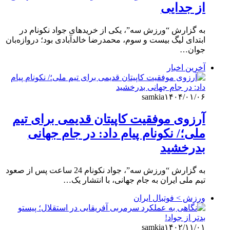
از جدایی
به گزارش “ورزش سه”، یکی از خریدهای جواد نکونام در
ابتدای لیگ بیست و سوم، محمدرضا خالدآبادی بود؛ دروازه‌بان
جوان…
آخرین اخبار
samkia
۱۴۰۴/۰۱/۰۶
آرزوی موفقیت کاپیتان قدیمی برای تیم
ملی؛/ نکونام پیام داد: در جام جهانی
بدرخشید
به گزارش “ورزش سه”، جواد نکونام 24 ساعت پس از صعود
تیم ملی ایران به جام جهانی، با انتشار یک…
ورزش > فوتبال ایران
samkia
۱۴۰۲/۱۱/۰۱