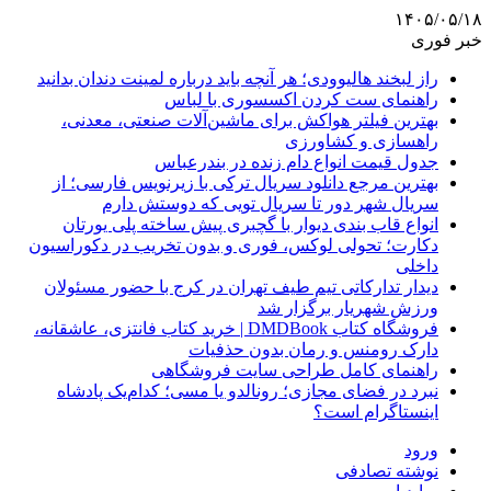
۱۴۰۵/۰۵/۱۸
خبر فوری
راز لبخند هالیوودی؛ هر آنچه باید درباره لمینت دندان بدانید
راهنمای ست کردن اکسسوری با لباس
بهترین فیلتر هواکش برای ماشین‌آلات صنعتی، معدنی،
راهسازی و کشاورزی
جدول قیمت انواع دام زنده در بندرعباس
بهترین مرجع دانلود سریال ترکی با زیرنویس فارسی؛ از
سریال شهر دور تا سریال تویی که دوستش دارم
انواع قاب بندی دیوار با گچبری پیش ساخته پلی یورتان
دکارت؛ تحولی لوکس، فوری و بدون تخریب در دکوراسیون
داخلی
دیدار تدارکاتی تیم طیف تهران در کرج با حضور مسئولان
ورزش شهریار برگزار شد
فروشگاه کتاب DMDBook | خرید کتاب فانتزی، عاشقانه،
دارک رومنس و رمان بدون حذفیات
راهنمای کامل طراحی سایت فروشگاهی
نبرد در فضای مجازی؛ رونالدو یا مسی؛ کدام‌یک پادشاه
اینستاگرام است؟
ورود
نوشته تصادفی