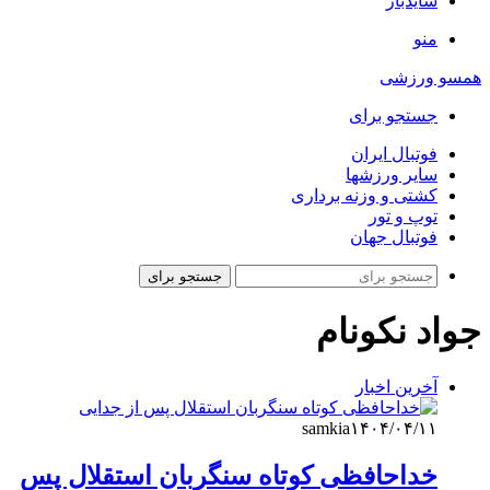
سایدبار
منو
همسو ورزشی
جستجو برای
فوتبال ایران
سایر ورزشها
کشتی و وزنه برداری
توپ و تور
فوتبال جهان
جستجو برای
جواد نکونام
آخرین اخبار
samkia
۱۴۰۴/۰۴/۱۱
خداحافظی کوتاه سنگربان استقلال پس