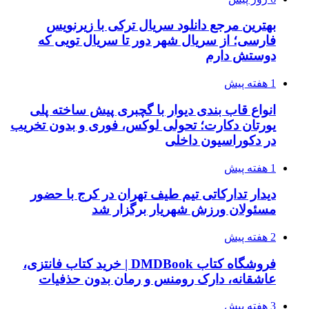
بهترین مرجع دانلود سریال ترکی با زیرنویس
فارسی؛ از سریال شهر دور تا سریال تویی که
دوستش دارم
1 هفته پیش
انواع قاب بندی دیوار با گچبری پیش ساخته پلی
یورتان دکارت؛ تحولی لوکس، فوری و بدون تخریب
در دکوراسیون داخلی
1 هفته پیش
دیدار تدارکاتی تیم طیف تهران در کرج با حضور
مسئولان ورزش شهریار برگزار شد
2 هفته پیش
فروشگاه کتاب DMDBook | خرید کتاب فانتزی،
عاشقانه، دارک رومنس و رمان بدون حذفیات
3 هفته پیش