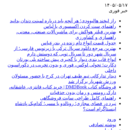
۱۴۰۵/۰۵/۱۷
خبر فوری
راز لبخند هالیوودی؛ هر آنچه باید درباره لمینت دندان بدانید
راهنمای ست کردن اکسسوری با لباس
بهترین فیلتر هواکش برای ماشین‌آلات صنعتی، معدنی،
راهسازی و کشاورزی
جدول قیمت انواع دام زنده در بندرعباس
بهترین مرجع دانلود سریال ترکی با زیرنویس فارسی؛ از
سریال شهر دور تا سریال تویی که دوستش دارم
انواع قاب بندی دیوار با گچبری پیش ساخته پلی یورتان
دکارت؛ تحولی لوکس، فوری و بدون تخریب در دکوراسیون
داخلی
دیدار تدارکاتی تیم طیف تهران در کرج با حضور مسئولان
ورزش شهریار برگزار شد
فروشگاه کتاب DMDBook | خرید کتاب فانتزی، عاشقانه،
دارک رومنس و رمان بدون حذفیات
راهنمای کامل طراحی سایت فروشگاهی
نبرد در فضای مجازی؛ رونالدو یا مسی؛ کدام‌یک پادشاه
اینستاگرام است؟
ورود
نوشته تصادفی