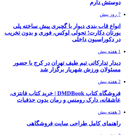
دوستش دارم
7 روز پیش
انواع قاب بندی دیوار با گچبری پیش ساخته پلی
یورتان دکارت؛ تحولی لوکس، فوری و بدون تخریب
در دکوراسیون داخلی
1 هفته پیش
دیدار تدارکاتی تیم طیف تهران در کرج با حضور
مسئولان ورزش شهریار برگزار شد
2 هفته پیش
فروشگاه کتاب DMDBook | خرید کتاب فانتزی،
عاشقانه، دارک رومنس و رمان بدون حذفیات
3 هفته پیش
راهنمای کامل طراحی سایت فروشگاهی