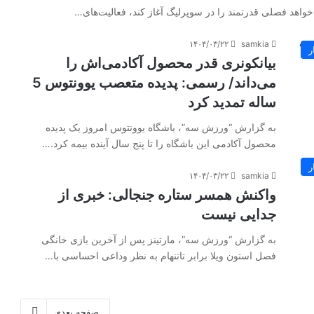
واهد فصلی قدرتمند را در سوپرلیگ آغاز کند، فعالیت‌های…
۱۴۰۴/۰۳/۲۲
samkia
ر
بیانکونری قدر محصول آکادمی‌اش را
می‌داند/ رسمی: پدیده متعصب یوونتوس 5
ساله تمدید کرد
به گزارش “ورزش سه”، باشگاه یوونتوس امروز یک پدیده
محصول ‏آکادمی این باشگاه را تا پنج سال آینده بیمه کرد.…
ر
۱۴۰۴/۰۳/۲۲
samkia
واکنش همسر ستاره جنجالی: خبری از
جدایی نیست
به گزارش “ورزش سه”، مارتینز پس از آخرین بازی خانگی
فصل استون ویلا برابر تاتنهام به‌ نظر وداعی احساسی با…
صفحه بعدی