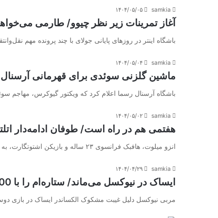
۱۴۰۴/۰۵/۰۵
samkia
آغاز تمرینات زیر نظر چیوو/ طارمی می‌خواهد 
باشگاه اینتر در روزهای پایانی جولای با چند پرونده مهم نقل‌وا
۱۴۰۴/۰۵/۰۴
samkia
ماشین گلزنی سوئدی برای قهرمانی آرسنال 
باشگاه آرسنال رسما اعلام کرد که ویکتور گیوکرس، مهاجم سوئد
۱۴۰۴/۰۵/۰۲
samkia
هفتمی هم در راه است/ طوفان ادامه‌دار اتلتیک
انزو میلوت، هافبک فرانسوی ۲۳ ساله و بازیکن اشتوتگارت، به عنوان گزینه خرید جدید اتلتیکو مادرید معرفی شده است. منبع:ورزش…
۱۴۰۴/۰۴/۲۹
samkia
ایساک در نیوکسل می‌ماند/ ستاره‌ام را با 100 میلیون یورو هم نمی‌فروشم
مربی نیوکسل دلیل غیبت مشکوک الکساندر ایساک در بازی دوستا