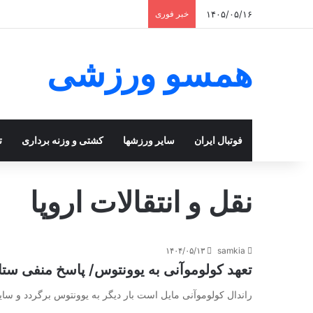
۱۴۰۵/۰۵/۱۶
خبر فوری
همسو ورزشی
فوتبال ایران
سایر ورزشها
کشتی و وزنه برداری
ت
نقل و انتقالات اروپا
۱۴۰۴/۰۵/۱۳
samkia
تعهد کولوموآنی به یوونتوس/ پاسخ منفی ستاره
راندال کولوموآنی مایل است بار دیگر به یوونتوس برگردد و سا