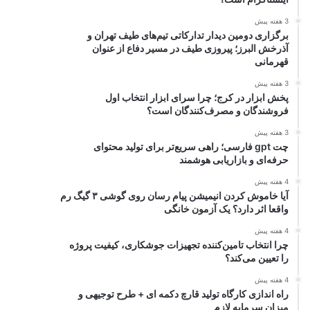
3 هفته پیش
برگزاری دومین دیدار تدارکاتی تیم‌های طیف تهران و
آذرخش البرز؛ پیروزی طیف در مسیر دفاع از عنوان
قهرمانی
3 هفته پیش
پخش ابزار در کرج؛ چرا سرای ابزار انتخاب اول
فروشندگان و مصرف‌کنندگان است؟
3 هفته پیش
چت gpt فارسی؛ راهی سریع‌تر برای تولید محتوای
حرفه‌ای و بازاریابی هوشمند
4 هفته پیش
آیا خاموش کردن انیمیشن پیام رسان روی گوشی ۳ گیگ رم
واقعا اثر دارد؟ یک آزمون خانگی
4 هفته پیش
چرا انتخاب تامین‌کننده تجهیزات جوشکاری، کیفیت پروژه
را تعیین می‌کند؟
4 هفته پیش
راه اندازی کارگاه تولید قارچ دکمه ای + طرح توجیهی و
میزان سرمایه لازم