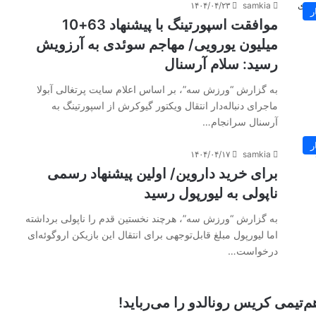
۱۴۰۴/۰۴/۲۳
samkia
ر
موافقت اسپورتینگ با پیشنهاد 63+10
میلیون یورویی/ مهاجم سوئدی به آرزویش
رسید: سلام آرسنال
به گزارش “ورزش سه”، بر اساس اعلام سایت پرتغالی آبولا
ماجرای ‏دنباله‌دار انتقال ویکتور گیوکرش از اسپورتینگ به
آرسنال سرانجام…
ر
۱۴۰۴/۰۴/۱۷
samkia
برای خرید داروین/ اولین پیشنهاد رسمی
ناپولی به لیورپول رسید
به گزارش “ورزش سه”، هرچند نخستین قدم را ناپولی برداشته
اما لیورپول مبلغ قابل‌توجهی برای انتقال این بازیکن اروگوئه‌ای
درخواست…