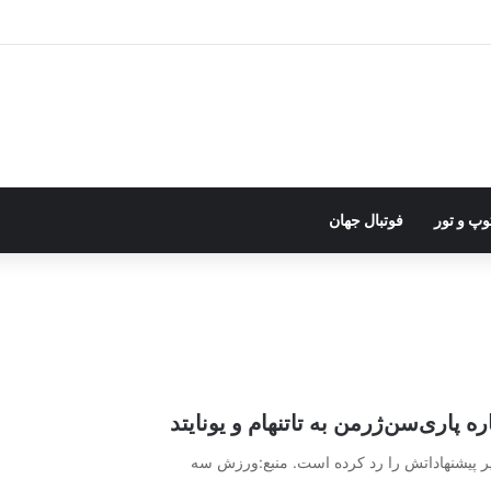
وپ و تور
فوتبال جهان
 پاری‌سن‌ژرمن به تاتنهام و یونایتد
یر پیشنهاداتش را رد کرده است. منبع:ورزش سه