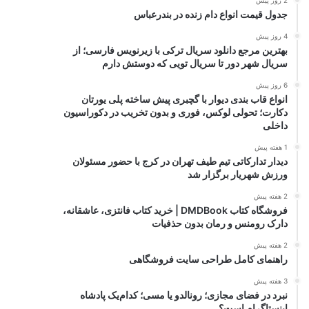
2 روز پیش
جدول قیمت انواع دام زنده در بندرعباس
4 روز پیش
بهترین مرجع دانلود سریال ترکی با زیرنویس فارسی؛ از
سریال شهر دور تا سریال تویی که دوستش دارم
6 روز پیش
انواع قاب بندی دیوار با گچبری پیش ساخته پلی یورتان
دکارت؛ تحولی لوکس، فوری و بدون تخریب در دکوراسیون
داخلی
1 هفته پیش
دیدار تدارکاتی تیم طیف تهران در کرج با حضور مسئولان
ورزش شهریار برگزار شد
2 هفته پیش
فروشگاه کتاب DMDBook | خرید کتاب فانتزی، عاشقانه،
دارک رومنس و رمان بدون حذفیات
2 هفته پیش
راهنمای کامل طراحی سایت فروشگاهی
3 هفته پیش
نبرد در فضای مجازی؛ رونالدو یا مسی؛ کدام‌یک پادشاه
اینستاگرام است؟