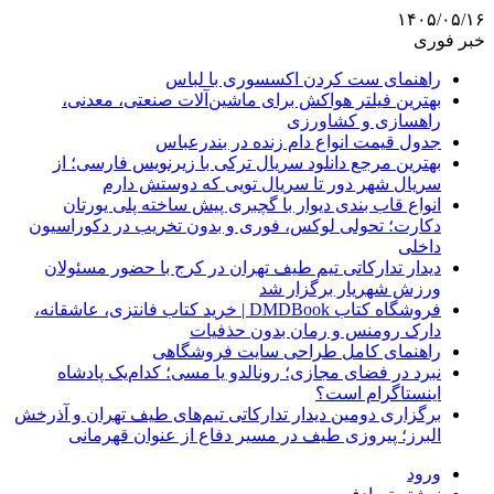
۱۴۰۵/۰۵/۱۶
خبر فوری
راهنمای ست کردن اکسسوری با لباس
بهترین فیلتر هواکش برای ماشین‌آلات صنعتی، معدنی،
راهسازی و کشاورزی
جدول قیمت انواع دام زنده در بندرعباس
بهترین مرجع دانلود سریال ترکی با زیرنویس فارسی؛ از
سریال شهر دور تا سریال تویی که دوستش دارم
انواع قاب بندی دیوار با گچبری پیش ساخته پلی یورتان
دکارت؛ تحولی لوکس، فوری و بدون تخریب در دکوراسیون
داخلی
دیدار تدارکاتی تیم طیف تهران در کرج با حضور مسئولان
ورزش شهریار برگزار شد
فروشگاه کتاب DMDBook | خرید کتاب فانتزی، عاشقانه،
دارک رومنس و رمان بدون حذفیات
راهنمای کامل طراحی سایت فروشگاهی
نبرد در فضای مجازی؛ رونالدو یا مسی؛ کدام‌یک پادشاه
اینستاگرام است؟
برگزاری دومین دیدار تدارکاتی تیم‌های طیف تهران و آذرخش
البرز؛ پیروزی طیف در مسیر دفاع از عنوان قهرمانی
ورود