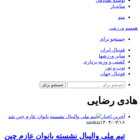
نوشته تصادفی
سایدبار
منو
همسو ورزشی
جستجو برای
فوتبال ایران
سایر ورزشها
کشتی و وزنه برداری
توپ و تور
فوتبال جهان
جستجو برای
هادی رضایی
آخرین اخبار
samkia
۱۴۰۴/۰۳/۱۶
تیم ملی والیبال نشسته بانوان عازم چین