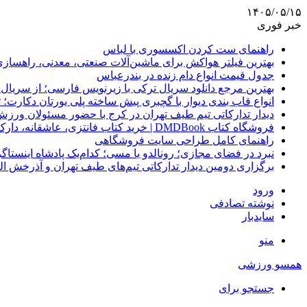
۱۴۰۵/۰۵/۱۵
خبر فوری
راهنمای ست کردن اکسسوری با لباس
بهترین فیلتر هواکش برای ماشین‌آلات صنعتی، معدنی، راهساز
جدول قیمت انواع دام زنده در بندرعباس
بهترین مرجع دانلود سریال ترکی با زیرنویس فارسی؛ از سریال
انواع قاب بندی دیوار با گچبری پیش ساخته پلی یورتان دکارت
دیدار تدارکاتی تیم طیف تهران در کرج با حضور مسئولان ورزش
فروشگاه کتاب DMDBook | خرید کتاب فانتزی، عاشقانه، دارک رومنس و رمان بدون حذفیات
راهنمای کامل طراحی سایت فروشگاهی
نبرد در فضای مجازی؛ رونالدو یا مسی؛ کدام‌یک پادشاه اینستا
برگزاری دومین دیدار تدارکاتی تیم‌های طیف تهران و آذرخش ا
ورود
نوشته تصادفی
سایدبار
منو
همسو ورزشی
جستجو برای