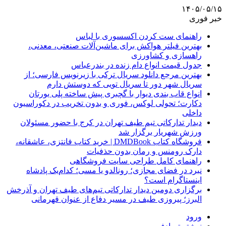
۱۴۰۵/۰۵/۱۵
خبر فوری
راهنمای ست کردن اکسسوری با لباس
بهترین فیلتر هواکش برای ماشین‌آلات صنعتی، معدنی،
راهسازی و کشاورزی
جدول قیمت انواع دام زنده در بندرعباس
بهترین مرجع دانلود سریال ترکی با زیرنویس فارسی؛ از
سریال شهر دور تا سریال تویی که دوستش دارم
انواع قاب بندی دیوار با گچبری پیش ساخته پلی یورتان
دکارت؛ تحولی لوکس، فوری و بدون تخریب در دکوراسیون
داخلی
دیدار تدارکاتی تیم طیف تهران در کرج با حضور مسئولان
ورزش شهریار برگزار شد
فروشگاه کتاب DMDBook | خرید کتاب فانتزی، عاشقانه،
دارک رومنس و رمان بدون حذفیات
راهنمای کامل طراحی سایت فروشگاهی
نبرد در فضای مجازی؛ رونالدو یا مسی؛ کدام‌یک پادشاه
اینستاگرام است؟
برگزاری دومین دیدار تدارکاتی تیم‌های طیف تهران و آذرخش
البرز؛ پیروزی طیف در مسیر دفاع از عنوان قهرمانی
ورود