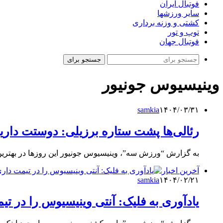
فوتبال ایران
سایر ورزشها
کشتی و وزنه برداری
توپ و تور
فوتبال جهان
جستجو برای
وینیسیوس جونیور
samkia
۱۴۰۴/۰۳/۳۱
رئالی‌ها پشت ستاره برزیلی: دوستت داریم
به گزارش “ورزش سه”، وینیسیوس جونیور این روزها در بهترین 
آخرین اخبار
samkia
۱۴۰۴/۰۲/۲۱
یادآوری به فلیک: آنتی وینیسیوس را در تی