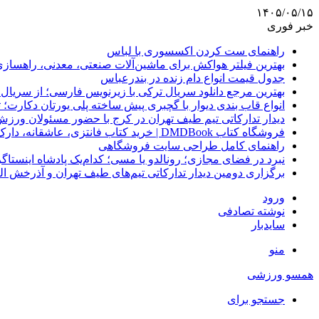
۱۴۰۵/۰۵/۱۵
خبر فوری
راهنمای ست کردن اکسسوری با لباس
بهترین فیلتر هواکش برای ماشین‌آلات صنعتی، معدنی، راهساز
جدول قیمت انواع دام زنده در بندرعباس
بهترین مرجع دانلود سریال ترکی با زیرنویس فارسی؛ از سریال
انواع قاب بندی دیوار با گچبری پیش ساخته پلی یورتان دکارت
دیدار تدارکاتی تیم طیف تهران در کرج با حضور مسئولان ورزش
فروشگاه کتاب DMDBook | خرید کتاب فانتزی، عاشقانه، دارک رومنس و رمان بدون حذفیات
راهنمای کامل طراحی سایت فروشگاهی
نبرد در فضای مجازی؛ رونالدو یا مسی؛ کدام‌یک پادشاه اینستا
برگزاری دومین دیدار تدارکاتی تیم‌های طیف تهران و آذرخش ا
ورود
نوشته تصادفی
سایدبار
منو
همسو ورزشی
جستجو برای