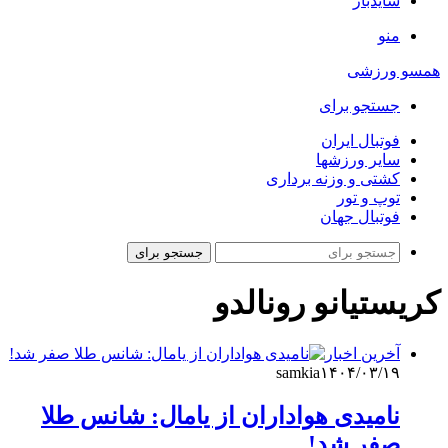
سایدبار
منو
همسو ورزشی
جستجو برای
فوتبال ایران
سایر ورزشها
کشتی و وزنه برداری
توپ و تور
فوتبال جهان
جستجو برای
کریستیانو رونالدو
آخرین اخبار
samkia
۱۴۰۴/۰۳/۱۹
نامیدی هواداران از یامال: شانس طلا
صفر شد!