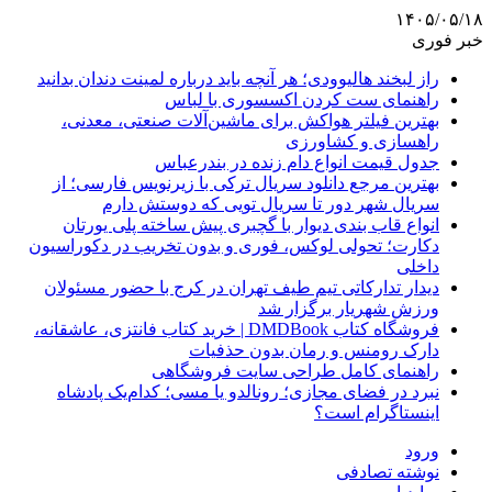
۱۴۰۵/۰۵/۱۸
خبر فوری
راز لبخند هالیوودی؛ هر آنچه باید درباره لمینت دندان بدانید
راهنمای ست کردن اکسسوری با لباس
بهترین فیلتر هواکش برای ماشین‌آلات صنعتی، معدنی،
راهسازی و کشاورزی
جدول قیمت انواع دام زنده در بندرعباس
بهترین مرجع دانلود سریال ترکی با زیرنویس فارسی؛ از
سریال شهر دور تا سریال تویی که دوستش دارم
انواع قاب بندی دیوار با گچبری پیش ساخته پلی یورتان
دکارت؛ تحولی لوکس، فوری و بدون تخریب در دکوراسیون
داخلی
دیدار تدارکاتی تیم طیف تهران در کرج با حضور مسئولان
ورزش شهریار برگزار شد
فروشگاه کتاب DMDBook | خرید کتاب فانتزی، عاشقانه،
دارک رومنس و رمان بدون حذفیات
راهنمای کامل طراحی سایت فروشگاهی
نبرد در فضای مجازی؛ رونالدو یا مسی؛ کدام‌یک پادشاه
اینستاگرام است؟
ورود
نوشته تصادفی