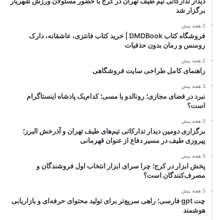
دیدار تدارکاتی تیم طیف تهران در کرج با حضور مسئولان ورزش شهریار
برگزار شد
2 هفته پیش
فروشگاه کتاب DMDBook | خرید کتاب فانتزی، عاشقانه، دارک
رومنس و رمان بدون حذفیات
2 هفته پیش
راهنمای کامل طراحی سایت فروشگاهی
3 هفته پیش
نبرد در فضای مجازی؛ رونالدو یا مسی؛ کدام‌یک پادشاه اینستاگرام
است؟
3 هفته پیش
برگزاری دومین دیدار تدارکاتی تیم‌های طیف تهران و آذرخش البرز؛
پیروزی طیف در مسیر دفاع از عنوان قهرمانی
3 هفته پیش
پخش ابزار در کرج؛ چرا سرای ابزار انتخاب اول فروشندگان و
مصرف‌کنندگان است؟
3 هفته پیش
چت gpt فارسی؛ راهی سریع‌تر برای تولید محتوای حرفه‌ای و بازاریابی
هوشمند