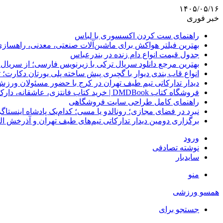
۱۴۰۵/۰۵/۱۶
خبر فوری
راهنمای ست کردن اکسسوری با لباس
بهترین فیلتر هواکش برای ماشین‌آلات صنعتی، معدنی، راهساز
جدول قیمت انواع دام زنده در بندرعباس
بهترین مرجع دانلود سریال ترکی با زیرنویس فارسی؛ از سریال
انواع قاب بندی دیوار با گچبری پیش ساخته پلی یورتان دکارت
دیدار تدارکاتی تیم طیف تهران در کرج با حضور مسئولان ورزش
فروشگاه کتاب DMDBook | خرید کتاب فانتزی، عاشقانه، دارک رومنس و رمان بدون حذفیات
راهنمای کامل طراحی سایت فروشگاهی
نبرد در فضای مجازی؛ رونالدو یا مسی؛ کدام‌یک پادشاه اینستا
برگزاری دومین دیدار تدارکاتی تیم‌های طیف تهران و آذرخش ا
ورود
نوشته تصادفی
سایدبار
منو
همسو ورزشی
جستجو برای