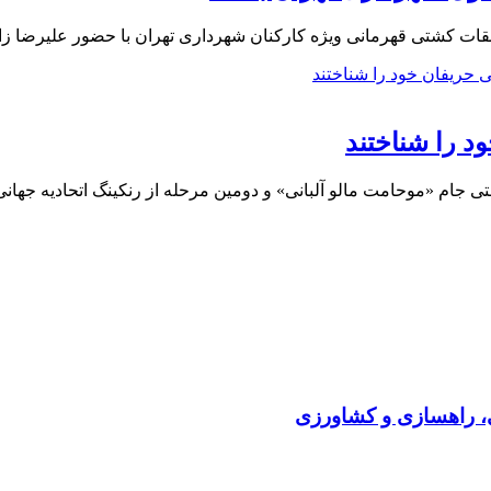
قات کشتی قهرمانی ویژه کارکنان شهرداری تهران با حضور علیرضا ز
د را شناختند
 جام «موحامت مالو آلبانی» و دومین مرحله از رنکینگ اتحادیه جها
ی، راهسازی و کشاورزی