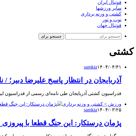
فوتبال ایران
سایر ورزشها
کشتی و وزنه برداری
توپ و تور
فوتبال جهان
جستجو برای
کشتی
samkia
۱۴۰۴/۰۴/۳۱
آذربایجان در انتظار پاسخ علیرضا دبیر؛ /
فدراسیون کشتی آذربایجان طی نامه‌ای رسمی از فدراسیون ا
ورزش > کشتی و وزنه برداری
samkia
۱۴۰۴/۰۳/۲۵
پژمان درستکار: این جنگ قطعا با پیروزی ا