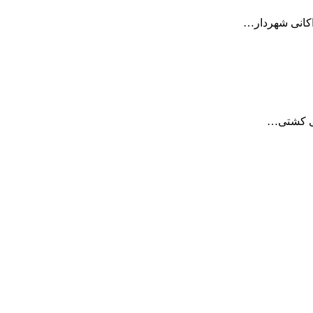
اکانی شهردار…
نی کشتی…