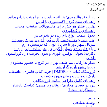
۱۴۰۵/۰۵/۱۸
خبر فوری
راز لبخند هالیوودی؛ هر آنچه باید درباره لمینت دندان بدانید
راهنمای ست کردن اکسسوری با لباس
بهترین فیلتر هواکش برای ماشین‌آلات صنعتی، معدنی،
راهسازی و کشاورزی
جدول قیمت انواع دام زنده در بندرعباس
بهترین مرجع دانلود سریال ترکی با زیرنویس فارسی؛ از
سریال شهر دور تا سریال تویی که دوستش دارم
انواع قاب بندی دیوار با گچبری پیش ساخته پلی یورتان
دکارت؛ تحولی لوکس، فوری و بدون تخریب در دکوراسیون
داخلی
دیدار تدارکاتی تیم طیف تهران در کرج با حضور مسئولان
ورزش شهریار برگزار شد
فروشگاه کتاب DMDBook | خرید کتاب فانتزی، عاشقانه،
دارک رومنس و رمان بدون حذفیات
راهنمای کامل طراحی سایت فروشگاهی
نبرد در فضای مجازی؛ رونالدو یا مسی؛ کدام‌یک پادشاه
اینستاگرام است؟
ورود
نوشته تصادفی