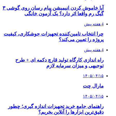
آیا خاموش کردن انیمیشن پیام رسان روی گوشی ۳
گیگ رم واقعا اثر دارد؟ یک آزمون خانگی
4 هفته پیش
چرا انتخاب تامین‌کننده تجهیزات جوشکاری، کیفیت
پروژه را تعیین می‌کند؟
4 هفته پیش
راه اندازی کارگاه تولید قارچ دکمه ای + طرح
توجیهی و میزان سرمایه لازم
۱۴۰۵/۰۴/۱۵
مارال چت
۱۴۰۵/۰۴/۱۵
راهنمای جامع خرید تجهیزات اندازه گیری؛ چطور
دقیق‌ترین ابزارها را آنلاین بخریم؟