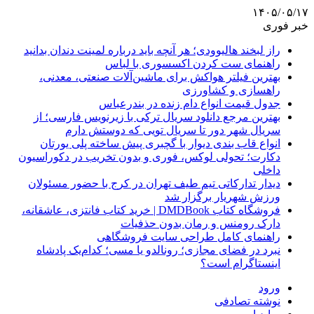
۱۴۰۵/۰۵/۱۷
خبر فوری
راز لبخند هالیوودی؛ هر آنچه باید درباره لمینت دندان بدانید
راهنمای ست کردن اکسسوری با لباس
بهترین فیلتر هواکش برای ماشین‌آلات صنعتی، معدنی،
راهسازی و کشاورزی
جدول قیمت انواع دام زنده در بندرعباس
بهترین مرجع دانلود سریال ترکی با زیرنویس فارسی؛ از
سریال شهر دور تا سریال تویی که دوستش دارم
انواع قاب بندی دیوار با گچبری پیش ساخته پلی یورتان
دکارت؛ تحولی لوکس، فوری و بدون تخریب در دکوراسیون
داخلی
دیدار تدارکاتی تیم طیف تهران در کرج با حضور مسئولان
ورزش شهریار برگزار شد
فروشگاه کتاب DMDBook | خرید کتاب فانتزی، عاشقانه،
دارک رومنس و رمان بدون حذفیات
راهنمای کامل طراحی سایت فروشگاهی
نبرد در فضای مجازی؛ رونالدو یا مسی؛ کدام‌یک پادشاه
اینستاگرام است؟
ورود
نوشته تصادفی