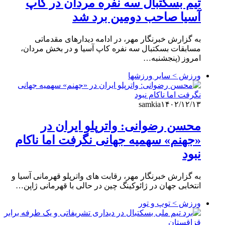
تیم بسکتبال سه نفره مردان در کاپ
آسیا صاحب دومین برد شد
به گزارش خبرنگار مهر، در ادامه دیدارهای مقدماتی
مسابقات بسکتبال سه نفره کاپ آسیا و در بخش مردان،
امروز (پنجشنبه…
ورزش > سایر ورزشها
samkia
۱۴۰۲/۱۲/۱۳
محسن رضوانی: واترپلو ایران در
«جهنم» سهمیه جهانی نگرفت اما ناکام
نبود
به گزارش خبرنگار مهر، رقابت های واترپلو قهرمانی آسیا و
انتخابی جهان در ژائوکینگ چین در حالی با قهرمانی ژاپن…
ورزش > توپ و تور