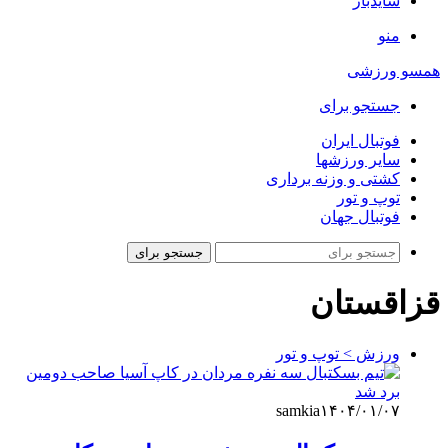
سایدبار
منو
همسو ورزشی
جستجو برای
فوتبال ایران
سایر ورزشها
کشتی و وزنه برداری
توپ و تور
فوتبال جهان
جستجو برای
قزاقستان
ورزش > توپ و تور
samkia
۱۴۰۴/۰۱/۰۷