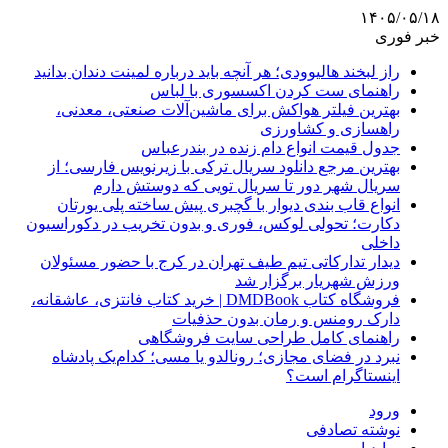
۱۴۰۵/۰۵/۱۸
خبر فوری
راز لبخند هالیوودی؛ هر آنچه باید درباره لمینت دندان بدانید
راهنمای ست کردن اکسسوری با لباس
بهترین فیلتر هواکش برای ماشین‌آلات صنعتی، معدنی،
راهسازی و کشاورزی
جدول قیمت انواع دام زنده در بندرعباس
بهترین مرجع دانلود سریال ترکی با زیرنویس فارسی؛ از
سریال شهر دور تا سریال تویی که دوستش دارم
انواع قاب بندی دیوار با گچبری پیش ساخته پلی یورتان
دکارت؛ تحولی لوکس، فوری و بدون تخریب در دکوراسیون
داخلی
دیدار تدارکاتی تیم طیف تهران در کرج با حضور مسئولان
ورزش شهریار برگزار شد
فروشگاه کتاب DMDBook | خرید کتاب فانتزی، عاشقانه،
دارک رومنس و رمان بدون حذفیات
راهنمای کامل طراحی سایت فروشگاهی
نبرد در فضای مجازی؛ رونالدو یا مسی؛ کدام‌یک پادشاه
اینستاگرام است؟
ورود
نوشته تصادفی