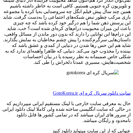
نمی‌توان انکار کرد هم‌اکنون شاهد محبوبیت فزاینده آثار دنیای سینما
و تلویزیون کره جنوبی هستیم. کافی است به خاطر داشته باشیم
همین چند سال پیش فیلم انگل چه سروصدایی به‌پا کرده یا مجموعه
بازی مرکب چطور نبض شبکه‌های اجتماعی را به‌دست گرفت. شاید
این پرسش ذهن شما را هم درگیر خود کرده باشد که چه چیزی
باعث این میزان محبوبیت درام‌های کره‌ای شده است؟ خب، شاید
این درام‌ها این توانایی را دارند که بدون دور ماندن از مسائل واقعی،
داستان‌هایی سرگرم‌کننده را پیش چشم مخاطبان به نمایش بگذارند.
شاید هم این حس رها شدن در دنیایی از کمدی و عشق باشد که
بیننده را مجذوب خود می‌کند. دنیایی که ظاهرا واهمه‌ای ندارد که به
شکلی خاص صمیمانه به نظر رسیده یا در بیان احساسات
شخصیت‌هایش، مسیری عمدتا دلخراش را طی کند.
سایت دانلود سریال کره ای GotoKorea.ir
حال به معرفی سایت خارجی با لینک مستقیم ایرانی میپردازیم که
در حالی که سایت انگلیسی ساخته شده ولی کاملا لینک دانلود ایرانی
از سرور های ایران میباشد که در تمامی کشور ها قابل دانلود
نامحدود و رایگان میباشد.
عنوانی که از این سایت میتواید دانلود کنید