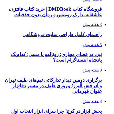
فروشگاه کتاب DMDBook | خرید کتاب فانتزی،
عاشقانه، دارک رومنس و رمان بدون حذفیات
3 هفته پیش
راهنمای کامل طراحی سایت فروشگاهی
3 هفته پیش
نبرد در فضای مجازی؛ رونالدو یا مسی؛ کدام‌یک
پادشاه اینستاگرام است؟
3 هفته پیش
برگزاری دومین دیدار تدارکاتی تیم‌های طیف تهران
و آذرخش البرز؛ پیروزی طیف در مسیر دفاع از
عنوان قهرمانی
3 هفته پیش
پخش ابزار در کرج؛ چرا سرای ابزار انتخاب اول