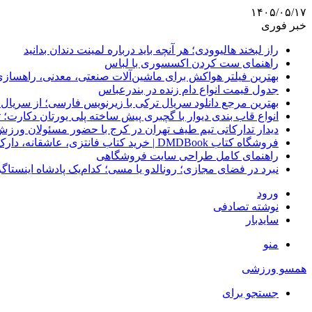
۱۴۰۵/۰۵/۱۷
خبر فوری
راز لبخند هالیوودی؛ هر آنچه باید درباره لمینت دندان بدانید
راهنمای ست کردن اکسسوری با لباس
بهترین فیلتر هواکش برای ماشین‌آلات صنعتی، معدنی، راهساز
جدول قیمت انواع دام زنده در بندرعباس
بهترین مرجع دانلود سریال ترکی با زیرنویس فارسی؛ از سریال
انواع قاب بندی دیوار با گچبری پیش ساخته پلی یورتان دکارت
دیدار تدارکاتی تیم طیف تهران در کرج با حضور مسئولان ورزش
فروشگاه کتاب DMDBook | خرید کتاب فانتزی، عاشقانه، دارک رومنس و رمان بدون حذفیات
راهنمای کامل طراحی سایت فروشگاهی
نبرد در فضای مجازی؛ رونالدو یا مسی؛ کدام‌یک پادشاه اینستا
ورود
نوشته تصادفی
سایدبار
منو
همسو ورزشی
جستجو برای