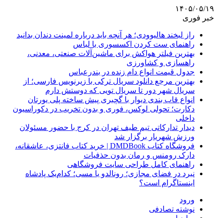
۱۴۰۵/۰۵/۱۹
خبر فوری
راز لبخند هالیوودی؛ هر آنچه باید درباره لمینت دندان بدانید
راهنمای ست کردن اکسسوری با لباس
بهترین فیلتر هواکش برای ماشین‌آلات صنعتی، معدنی،
راهسازی و کشاورزی
جدول قیمت انواع دام زنده در بندرعباس
بهترین مرجع دانلود سریال ترکی با زیرنویس فارسی؛ از
سریال شهر دور تا سریال تویی که دوستش دارم
انواع قاب بندی دیوار با گچبری پیش ساخته پلی یورتان
دکارت؛ تحولی لوکس، فوری و بدون تخریب در دکوراسیون
داخلی
دیدار تدارکاتی تیم طیف تهران در کرج با حضور مسئولان
ورزش شهریار برگزار شد
فروشگاه کتاب DMDBook | خرید کتاب فانتزی، عاشقانه،
دارک رومنس و رمان بدون حذفیات
راهنمای کامل طراحی سایت فروشگاهی
نبرد در فضای مجازی؛ رونالدو یا مسی؛ کدام‌یک پادشاه
اینستاگرام است؟
ورود
نوشته تصادفی