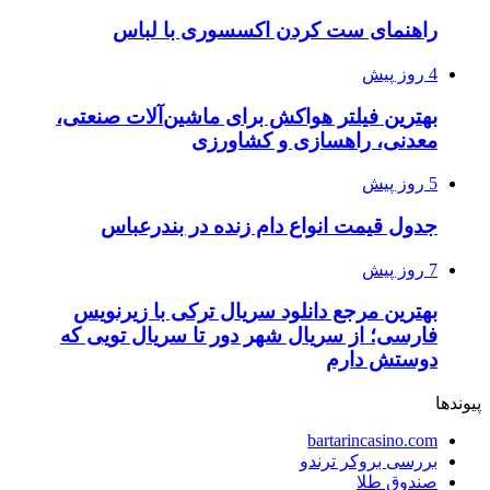
راهنمای ست کردن اکسسوری با لباس
4 روز پیش
بهترین فیلتر هواکش برای ماشین‌آلات صنعتی،
معدنی، راهسازی و کشاورزی
5 روز پیش
جدول قیمت انواع دام زنده در بندرعباس
7 روز پیش
بهترین مرجع دانلود سریال ترکی با زیرنویس
فارسی؛ از سریال شهر دور تا سریال تویی که
دوستش دارم
پیوندها
bartarincasino.com
بررسی بروکر ترندو
صندوق طلا